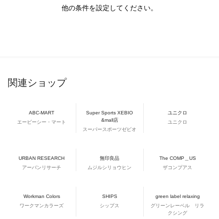
他の条件を設定してください。
関連ショップ
ABC-MART
Super Sports XEBIO
ユニクロ
&mall店
エービーシー・マート
ユニクロ
スーパースポーツゼビオ
URBAN RESEARCH
無印良品
The COMP＿US
アーバンリサーチ
ムジルシリョウヒン
ザコンプアス
Workman Colors
SHIPS
green label relaxing
ワークマンカラーズ
シップス
グリーンレーベル リラ
クシング