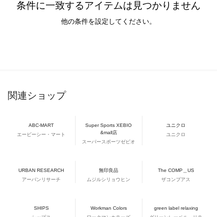
条件に一致するアイテムは見つかりません
他の条件を設定してください。
関連ショップ
ABC-MART
Super Sports XEBIO
ユニクロ
&mall店
エービーシー・マート
ユニクロ
スーパースポーツゼビオ
URBAN RESEARCH
無印良品
The COMP＿US
アーバンリサーチ
ムジルシリョウヒン
ザコンプアス
SHIPS
Workman Colors
green label relaxing