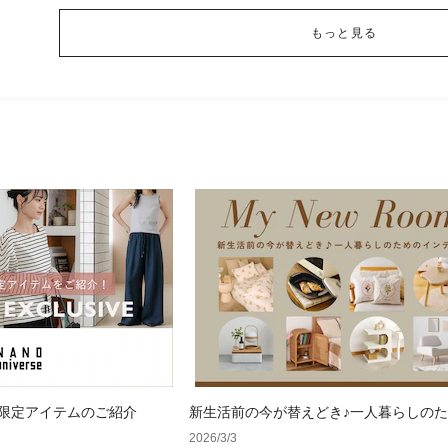
もっと見る
 WEB限定アイテムのご紹介
新生活前の今が替えどき♪一人暮らしの
ンテリア
2026/3/3