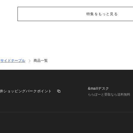
特集をもっと見る
サイドテーブル
商品一覧
&mallデスク
井ショッピングパークポイント
ららぽーと受取なら送料無料