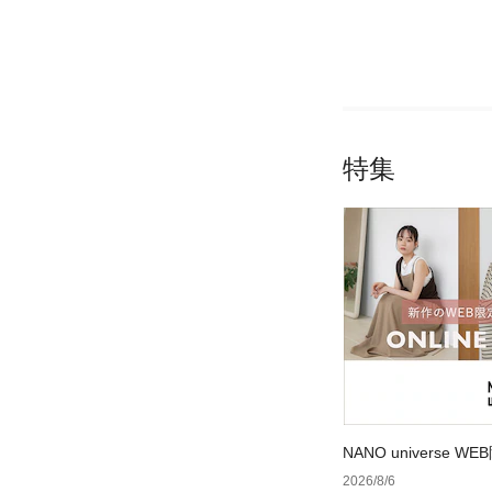
特集
NANO universe
2026/8/6