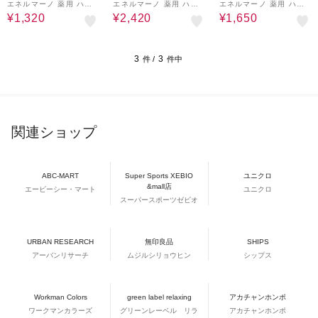
エネルマーノ 薬用 ハン
エネルマーノ 薬用 ハン
エネルマーノ 薬用 ハン
ド トリートメント クリ
ドソープ MD + 300mL
ドソープ MD + 250mL
¥1,320
¥2,420
¥1,650
ーム MD 90g 弱酸性
弱酸性
詰替用 弱酸性
3
3
件 /
件中
関連ショップ
ABC-MART
Super Sports XEBIO
ユニクロ
&mall店
エービーシー・マート
ユニクロ
スーパースポーツゼビオ
URBAN RESEARCH
無印良品
SHIPS
アーバンリサーチ
ムジルシリョウヒン
シップス
Workman Colors
green label relaxing
アカチャンホンポ
ワークマンカラーズ
グリーンレーベル リラ
アカチャンホンポ