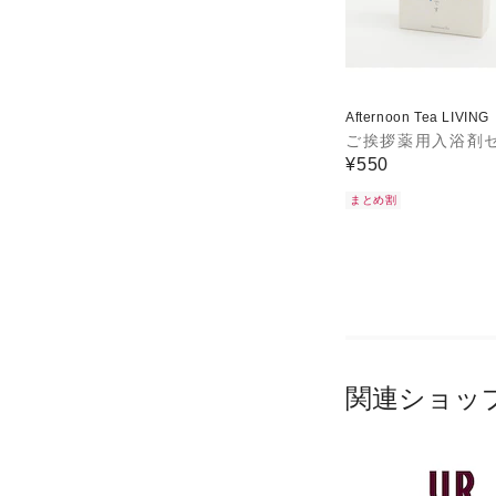
Afternoon Tea LIVING
ご挨拶薬用入浴剤
¥550
まとめ割
関連ショッ