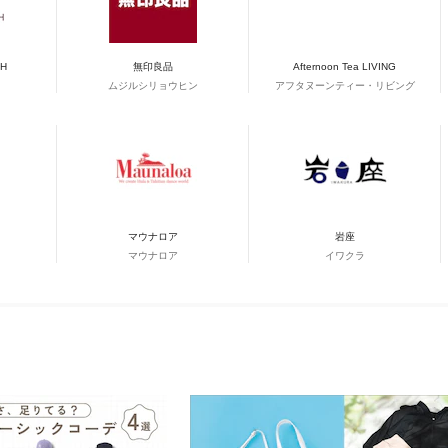
CH
無印良品
Afternoon Tea LIVING
ムジルシリョウヒン
アフタヌーンティー・リビング
マウナロア
岩座
マウナロア
イワクラ