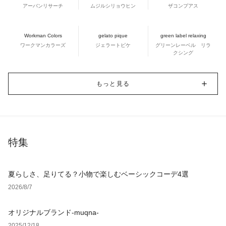
アーバンリサーチ
ムジルシリョウヒン
ザコンプアス
Workman Colors
gelato pique
green label relaxing
ワークマンカラーズ
ジェラートピケ
グリーンレーベル リラ
クシング
もっと見る
特集
夏らしさ、足りてる？小物で楽しむベーシックコーデ4選
2026/8/7
オリジナルブランド-muqna-
2025/12/18