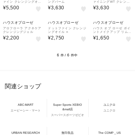
ァイン クレンジングオイ
ングバーム
ァイニングWT クレンジ
ル n
ングジェルオイル
¥5,500
¥3,630
¥3,630
ハウスオブローゼ
ハウスオブローゼ
ハウスオブローゼ
アロフローラ アクネケア
ドットファイン クレンジ
ハウス オブ ローゼ ポイ
クレンジングジェル
ングオイル n
ントメイクアップ リムー
バー a
¥2,200
¥2,750
¥1,650
6
6
件 /
件中
関連ショップ
ABC-MART
Super Sports XEBIO
ユニクロ
&mall店
エービーシー・マート
ユニクロ
スーパースポーツゼビオ
URBAN RESEARCH
無印良品
The COMP＿US