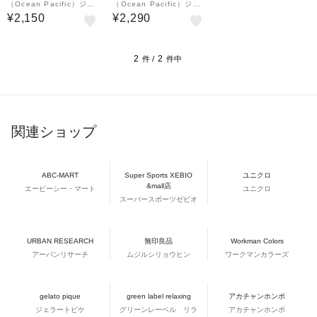
（Ocean Pacific）ジュ
（Ocean Pacific）ジュ
ニア 子供 スキーグロー
ニア 子供 スキーグロー
¥2,150
¥2,290
ブ スノボ グローブ 防寒
ブ スノボ グローブ 雪遊
143521-MNT
び グラデーション 1435
23-MNT
2
2
件 /
件中
関連ショップ
ABC-MART
Super Sports XEBIO
ユニクロ
&mall店
エービーシー・マート
ユニクロ
スーパースポーツゼビオ
URBAN RESEARCH
無印良品
Workman Colors
アーバンリサーチ
ムジルシリョウヒン
ワークマンカラーズ
gelato pique
green label relaxing
アカチャンホンポ
ジェラートピケ
グリーンレーベル リラ
アカチャンホンポ