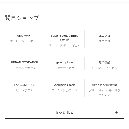
関連ショップ
ABC-MART
Super Sports XEBIO
ユニクロ
&mall店
エービーシー・マート
ユニクロ
スーパースポーツゼビオ
URBAN RESEARCH
gelato pique
無印良品
アーバンリサーチ
ジェラートピケ
ムジルシリョウヒン
The COMP＿US
Workman Colors
green label relaxing
ザコンプアス
ワークマンカラーズ
グリーンレーベル リラ
クシング
もっと見る