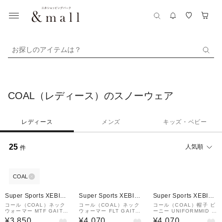
お探しのアイテムは？
COAL（レディース）のスノーウェア
レディース
メンズ
キッズ・ベビー
25
人気順
件
COAL
Super Sports XEBIO
Super Sports XEBIO
Super Sports XEBIO
&mall店
&mall店
&mall店
コール（COAL）ネック
コール（COAL）ネック
コール（COAL）帽子 ビ
ウォーマー MTF GAITE
ウォーマー FLT GAITE
ーニー UNIFORMMID 2
R 2202674 MID GRY
R 2202568 NAVY
202782BURGUNDY
¥3,850
¥4,070
¥4,070