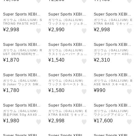
メンテナンス ペースト
E PINK 200 21SW208
ワックス WAX スキー ス
0
ノーボード
Super Sports XEBIO
Super Sports XEBIO
Super Sports XEBIO
&mall店
&mall店
&mall店
ガリウム（GALLIUM）S
ガリウム（GALLIUM）
ガリウム（GALLIUM）E
TRONG PASTE HOT 3
ワックスセット ジェネラ
XTRA BASE リキッド
0ml SW2188
ル・G セット GENERA
BL SW2258
¥2,998
¥2,990
¥2,998
L・G Set SX0014 全雪
質対応
Super Sports XEBIO
Super Sports XEBIO
Super Sports XEBIO
&mall店
&mall店
&mall店
ガリウム（GALLIUM）R
ガリウム（GALLIUM）
ガリウム（GALLIUM）
UST DEFENDER(サビ
ラストリムーバー チュー
ブラシクリーナー 400ml
止め) ラストディフェン
ンナップ メンテナンス T
SX0010 ブラシ 洗浄 チ
¥1,870
¥1,540
¥2,310
ダー TU0095 チューン
U0134
ューンナップ メンテナン
ナップ メンテナンス
ス スキー スノーボード
Super Sports XEBIO
Super Sports XEBIO
Super Sports XEBIO
&mall店
&mall店
&mall店
ガリウム（GALLIUM）
ガリウム（GALLIUM）
ガリウム（GALLIUM）B
G Joker ワックス SW2
ワックス Gペースト SW
ASE WAX スキー&スノ
254 スキー スノーボー
2253 30ml スキー スノ
ーボード SW2132
¥1,780
¥1,580
¥990
ド
ーボード
¥1,000
クーポン
Super Sports XEBIO
Super Sports XEBIO
Super Sports XEBIO
&mall店
&mall店
&mall店
ガリウム（GALLIUM）
ガリウム（GALLIUM）E
ガリウム（GALLIUM）
滑走PINK 50g AX40 S
XTRA BASE リキッド
ワクシングアイロン TU0
W2126 チューンナップ
VI SW2259
205
¥1,980
¥2,998
¥17,600
メンテナンス ワックス
固形 スキー スノーボー
ド
¥1,000
クーポン
Super Sports XEBIO
Super Sports XEBIO
Super Sports XEBIO