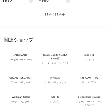
¥990
¥990
29
29
件 /
件中
関連ショップ
ABC-MART
Super Sports XEBIO
ユニクロ
&mall店
エービーシー・マート
ユニクロ
スーパースポーツゼビオ
URBAN RESEARCH
無印良品
The COMP＿US
アーバンリサーチ
ムジルシリョウヒン
ザコンプアス
Workman Colors
SHIPS
green label relaxing
ワークマンカラーズ
シップス
グリーンレーベル リラ
クシング