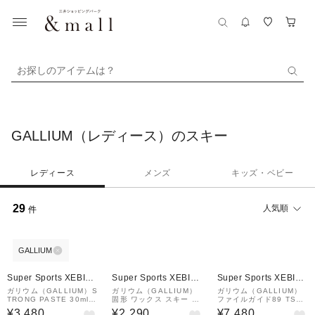
お探しのアイテムは？
GALLIUM（レディース）のスキー
レディース
メンズ
キッズ・ベビー
29
人気順
件
GALLIUM
¥1,000
クーポン
Super Sports XEBIO
Super Sports XEBIO
Super Sports XEBIO
&mall店
&mall店
&mall店
ガリウム（GALLIUM）S
ガリウム（GALLIUM）
ガリウム（GALLIUM）
TRONG PASTE 30ml S
固形 ワックス スキー ス
ファイルガイド89 TS00
W2187 チューンナップ
ノーボード EXTRA BAS
75
¥3,480
¥2,290
¥7,480