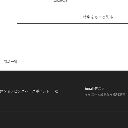
2026/1/8
特集をもっと見る
商品一覧
&mallデスク
井ショッピングパークポイント
ららぽーと受取なら送料無料