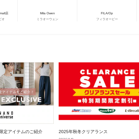
&mall店
Mila Owen
FILA/Op
ビオ
ミラオーウェン
フィラオーピー
 WEB限定アイテムのご紹介
2025年秋冬クリアランス