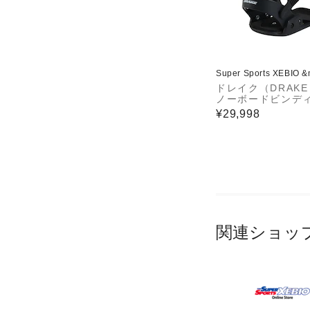
Super Sports XEBIO 
ドレイク（DRAK
ノーボードビンデ
KING LTD 26
¥29,998
関連ショッ