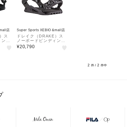
&mall店
Super Sports XEBIO &mall店
E）ス
ドレイク（DRAKE）ス
ィング
ノーボードビンディング
KING 24 KING BLK
¥20,790
2
2
件 /
件中
プ