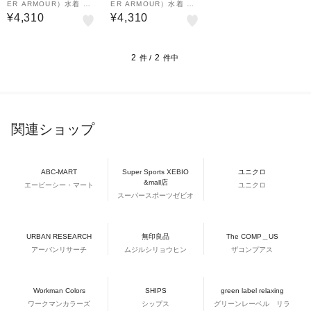
ER ARMOUR）水着 水
ER ARMOUR）水着 水
泳 スイム ショーツ 黒 S
泳 スイム ショーツ 黒 青
¥4,310
¥4,310
-LLサイズ 6001980 00
S-LLサイズ6001980 0
1 フィットネス トレーニ
02 フィットネス トレー
ング ジム 調整可…
ニング ジム 調整…
2
2
件 /
件中
関連ショップ
ABC-MART
Super Sports XEBIO
ユニクロ
&mall店
エービーシー・マート
ユニクロ
スーパースポーツゼビオ
URBAN RESEARCH
無印良品
The COMP＿US
アーバンリサーチ
ムジルシリョウヒン
ザコンプアス
Workman Colors
SHIPS
green label relaxing
ワークマンカラーズ
シップス
グリーンレーベル リラ