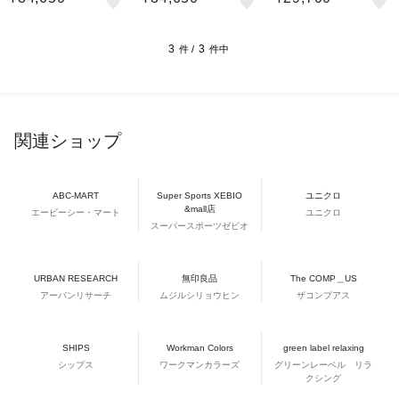
3
3
件 /
件中
関連ショップ
ABC-MART
Super Sports XEBIO
ユニクロ
&mall店
エービーシー・マート
ユニクロ
スーパースポーツゼビオ
URBAN RESEARCH
無印良品
The COMP＿US
アーバンリサーチ
ムジルシリョウヒン
ザコンプアス
SHIPS
Workman Colors
green label relaxing
シップス
ワークマンカラーズ
グリーンレーベル リラ
クシング