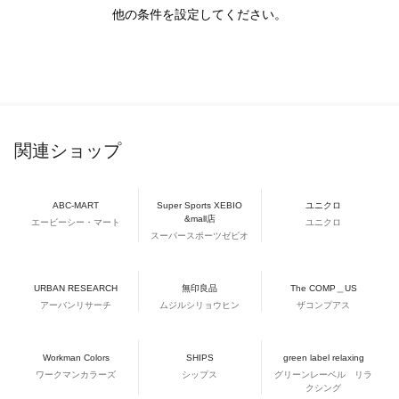
他の条件を設定してください。
関連ショップ
ABC-MART
Super Sports XEBIO
ユニクロ
&mall店
エービーシー・マート
ユニクロ
スーパースポーツゼビオ
URBAN RESEARCH
無印良品
The COMP＿US
アーバンリサーチ
ムジルシリョウヒン
ザコンプアス
Workman Colors
SHIPS
green label relaxing
ワークマンカラーズ
シップス
グリーンレーベル リラ
クシング