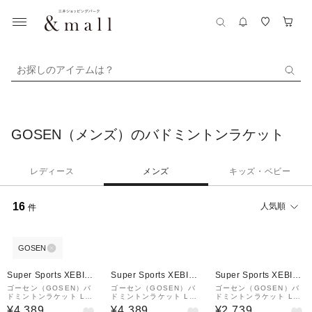
お探しのアイテムは？
GOSEN（メンズ）のバドミントンラケット
レディース
メンズ
キッズ・ベビー
16
人気順
件
GOSEN
Super Sports XEBIO
Super Sports XEBIO
Super Sports XEBIO
&mall店
&mall店
&mall店
ゴーセン（GOSEN）バ
ゴーセン（GOSEN）バ
ゴーセン（GOSEN）バ
ドミントンラケット LE
ドミントンラケット LE
ドミントンラケット LE
GENDARY X AC ブラッ
GENDARY X AC ホワイ
GENDARY XS 2本セッ
¥4,389
¥4,389
¥2,739