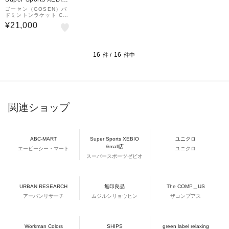
&mall店
ゴーセン（GOSEN）バ
ドミントンラケット CO
CYTUS EDGE BRCYE
¥21,000
DGM6
16
16
件 /
件中
関連ショップ
ABC-MART
Super Sports XEBIO
ユニクロ
&mall店
エービーシー・マート
ユニクロ
スーパースポーツゼビオ
URBAN RESEARCH
無印良品
The COMP＿US
アーバンリサーチ
ムジルシリョウヒン
ザコンプアス
Workman Colors
SHIPS
green label relaxing