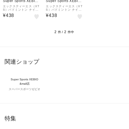
Super Sports XEBIO
Super Sports XEBIO
&mall店
&mall店
エックスティーエス（XT
エックスティーエス（XT
S）バドミントン ナイロ
S）バドミントン ナイロ
ンシャトル(3個入) 739G
ンシャトル(3個入) 739G
¥438
¥438
7OA001 RBW 自主練
7OA001 WHT 自主練
2
2
件 /
件中
関連ショップ
Super Sports XEBIO
&mall店
スーパースポーツゼビオ
特集