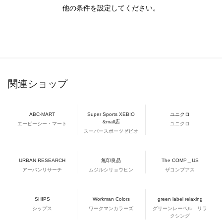
他の条件を設定してください。
関連ショップ
ABC-MART
Super Sports XEBIO
ユニクロ
&mall店
エービーシー・マート
ユニクロ
スーパースポーツゼビオ
URBAN RESEARCH
無印良品
The COMP＿US
アーバンリサーチ
ムジルシリョウヒン
ザコンプアス
SHIPS
Workman Colors
green label relaxing
シップス
ワークマンカラーズ
グリーンレーベル リラ
クシング