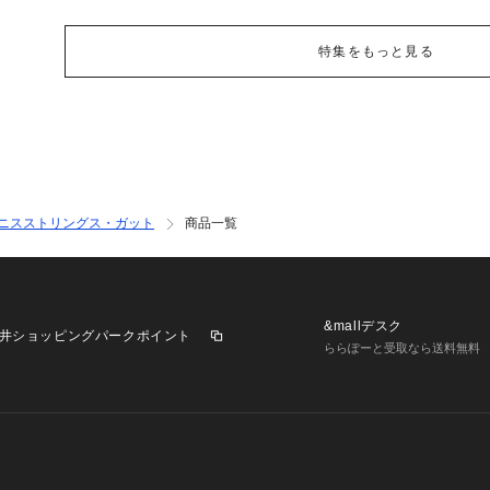
特集をもっと見る
ニスストリングス・ガット
商品一覧
&mallデスク
井ショッピングパークポイント
ららぽーと受取なら送料無料