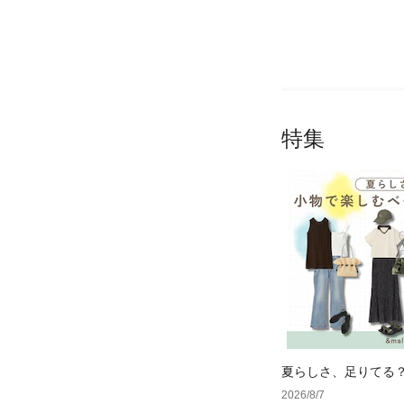
特集
夏らしさ、足りてる
ーデ4選
2026/8/7