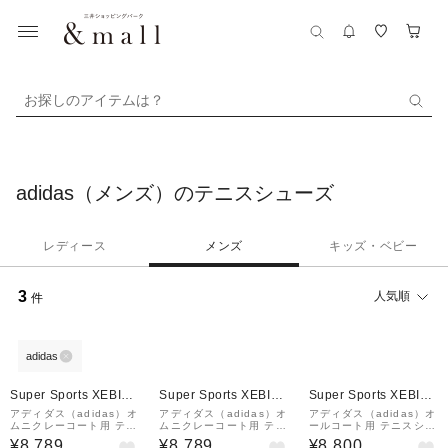
お探しのアイテムは？
adidas（メンズ）のテニスシューズ
レディース
メンズ
キッズ・ベビー
3
人気順
件
adidas
Super Sports XEBIO
Super Sports XEBIO
Super Sports XEBIO
&mall店
&mall店
&mall店
アディダス（adidas）オ
アディダス（adidas）オ
アディダス（adidas）オ
ムニクレーコート用 テニ
ムニクレーコート用 テニ
ールコート用 テニスシュ
スシューズ デファイアン
スシューズ デファイアン
ーズ ゲームコート 2 ON
¥8,789
¥8,789
¥8,800