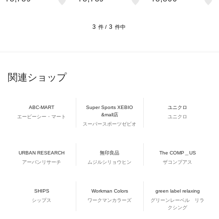
ト スピード2 ONP48-K
ト スピード Omni ONP
X03-KI0780
K1414
48-KJ4418
3
3
件 /
件中
関連ショップ
ABC-MART
Super Sports XEBIO
ユニクロ
&mall店
エービーシー・マート
ユニクロ
スーパースポーツゼビオ
URBAN RESEARCH
無印良品
The COMP＿US
アーバンリサーチ
ムジルシリョウヒン
ザコンプアス
SHIPS
Workman Colors
green label relaxing
シップス
ワークマンカラーズ
グリーンレーベル リラ
クシング