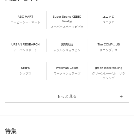
ABC-MART
Super Sports XEBIO
ユニクロ
&mall店
エービーシー・マート
ユニクロ
スーパースポーツゼビオ
URBAN RESEARCH
無印良品
The COMP＿US
アーバンリサーチ
ムジルシリョウヒン
ザコンプアス
SHIPS
Workman Colors
green label relaxing
シップス
ワークマンカラーズ
グリーンレーベル リラ
クシング
もっと見る
特集