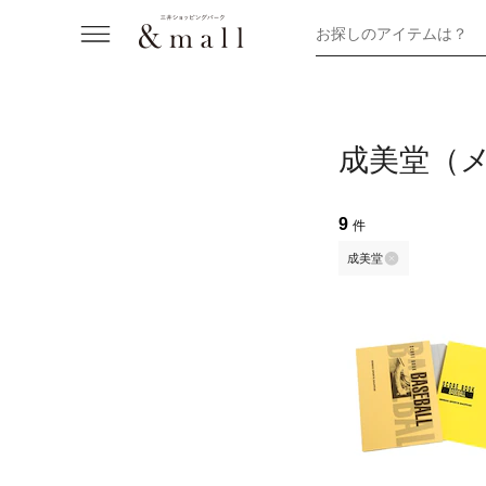
お探しのアイテムは？
成美堂（
9
件
成美堂