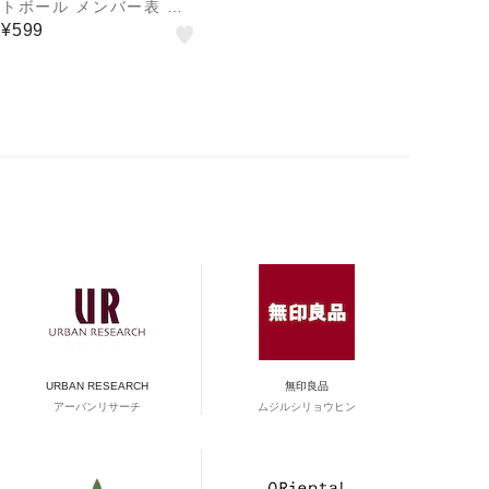
トボール メンバー表 交
換用紙 9114
¥599
URBAN RESEARCH
無印良品
アーバンリサーチ
ムジルシリョウヒン