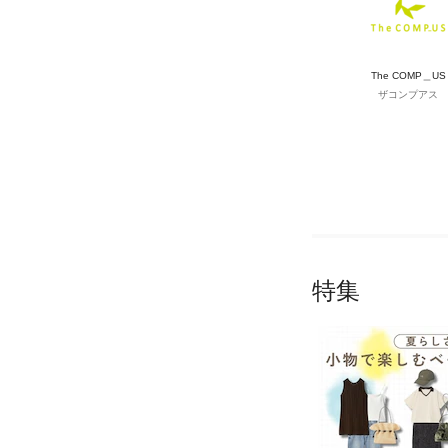
The COMP＿US
ザコンプアス
特集