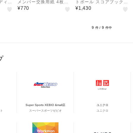
ディ版
メンバー交換用紙 4枚1
トボール スコアブック 9
組 9138
115
¥770
¥1,430
9
9
件 /
件中
プ
Super Sports XEBIO &mall店
ユニクロ
ト
スーパースポーツゼビオ
ユニクロ