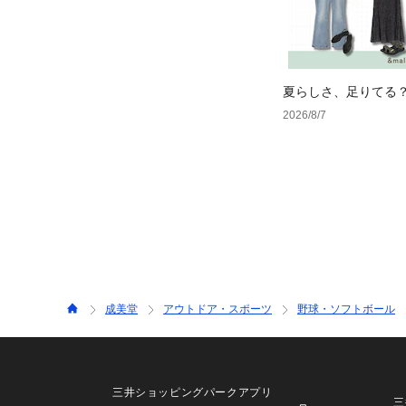
夏らしさ、足りてる
ーデ4選
2026/8/7
成美堂
アウトドア・スポーツ
野球・ソフトボール
三井ショッピングパークアプリ
三