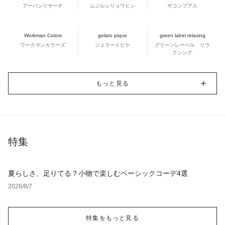
アーバンリサーチ
ムジルシリョウヒン
ザコンプアス
Workman Colors
gelato pique
green label relaxing
ワークマンカラーズ
ジェラートピケ
グリーンレーベル リラ
クシング
もっと見る
特集
夏らしさ、足りてる？小物で楽しむベーシックコーデ4選
2026/8/7
特集をもっと見る