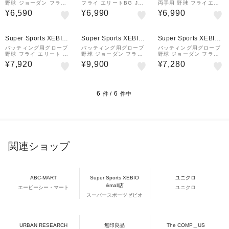
野球 ジョーダン フライ
フライ エリートBG JD1
両手用 野球 フライエリ
エリート JD1101-076
101-132
ート JD1101-505
¥6,590
¥6,990
¥6,990
¥1,000
¥1,000
¥1,000
クーポン
クーポン
クーポン
Super Sports XEBIO
Super Sports XEBIO
Super Sports XEBIO
&mall店
&mall店
&mall店
バッティング用グローブ
バッティング用グローブ
バッティング用グローブ
野球 フライ エリート JD
野球 ジョーダン フライ
野球 ジョーダン フライ
1101-138
エリート バッティンググ
エリート バッティンググ
¥7,920
¥9,900
¥7,280
ローブ 両手用 JD1101-3
ローブ JD1101-070
81
6
6
件 /
件中
関連ショップ
ABC-MART
Super Sports XEBIO
ユニクロ
&mall店
エービーシー・マート
ユニクロ
スーパースポーツゼビオ
URBAN RESEARCH
無印良品
The COMP＿US