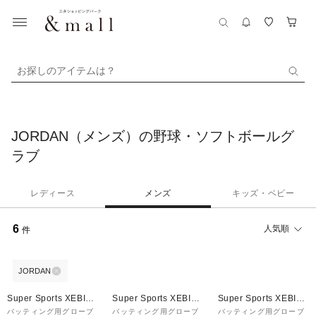
お探しのアイテムは？
JORDAN（メンズ）の野球・ソフトボールグ
ラブ
レディース
メンズ
キッズ・ベビー
6
人気順
件
JORDAN
¥1,000
¥1,000
¥1,000
クーポン
クーポン
クーポン
Super Sports XEBIO
Super Sports XEBIO
Super Sports XEBIO
&mall店
&mall店
&mall店
バッティング用グローブ
バッティング用グローブ
バッティング用グローブ