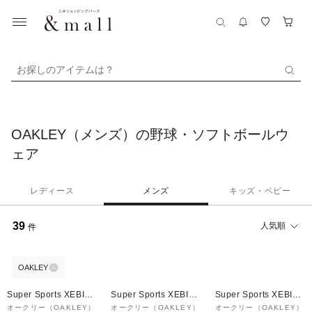
お探しのアイテムは？
OAKLEY（メンズ）の野球・ソフトボールウ
ェア
レディース
メンズ
キッズ・ベビー
39
人気順
件
OAKLEY
Super Sports XEBIO
Super Sports XEBIO
Super Sports XEBIO
&mall店
&mall店
&mall店
オークリー（OAKLEY）
オークリー（OAKLEY）
オークリー（OAKLEY）