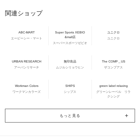
関連ショップ
ABC-MART
Super Sports XEBIO
ユニクロ
&mall店
エービーシー・マート
ユニクロ
スーパースポーツゼビオ
URBAN RESEARCH
無印良品
The COMP＿US
アーバンリサーチ
ムジルシリョウヒン
ザコンプアス
Workman Colors
SHIPS
green label relaxing
ワークマンカラーズ
シップス
グリーンレーベル リラ
クシング
もっと見る