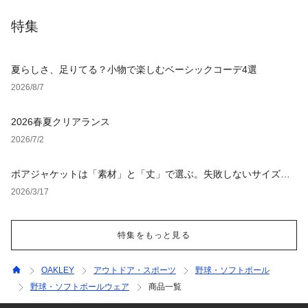
特集
夏らしさ、足りてる？小物で楽しむベーシックコーデ4選
2026/8/7
2026春夏クリアランス
2026/7/2
ボアジャケットは「素材」と「丈」で選ぶ。失敗しないサイズ選
びと鉄板レイヤード術を徹底解説【レディース・メンズ】
2026/3/17
特集をもっと見る
OAKLEY
アウトドア・スポーツ
野球・ソフトボール
野球・ソフトボールウェア
商品一覧