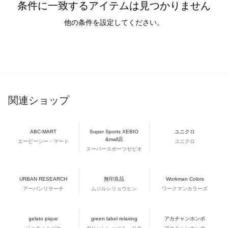
条件に一致するアイテムは見つかりません
他の条件を設定してください。
関連ショップ
ABC-MART
Super Sports XEBIO
ユニクロ
&mall店
エービーシー・マート
ユニクロ
スーパースポーツゼビオ
URBAN RESEARCH
無印良品
Workman Colors
アーバンリサーチ
ムジルシリョウヒン
ワークマンカラーズ
gelato pique
green label relaxing
アカチャンホンポ