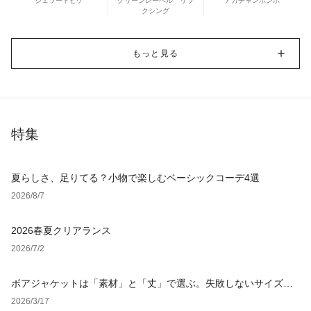
ジェラートピケ
グリーンレーベル リラ
アカチャンホンポ
クシング
もっと見る
特集
夏らしさ、足りてる？小物で楽しむベーシックコーデ4選
2026/8/7
2026春夏クリアランス
2026/7/2
ボアジャケットは「素材」と「丈」で選ぶ。失敗しないサイズ選
びと鉄板レイヤード術を徹底解説【レディース・メンズ】
2026/3/17