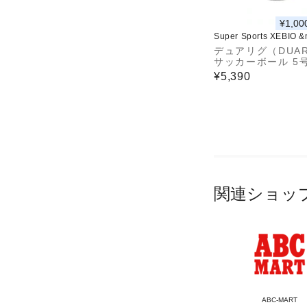
¥1,00
Super Sports XEBIO 
デュアリグ（DUAR
サッカーボール 5
定球 高周波 5S000
¥5,390
BL-781IM WxGR
関連ショッ
ABC-MART