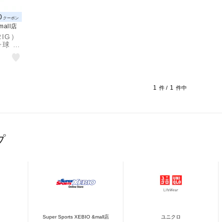
0
クーポン
&mall店
IG）
号球 検
1-AH
N
1
1
件 /
件中
プ
Super Sports XEBIO &mall店
ユニクロ