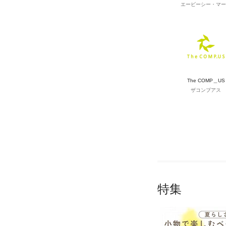
エービーシー・マー
The COMP＿US
ザコンプアス
特集