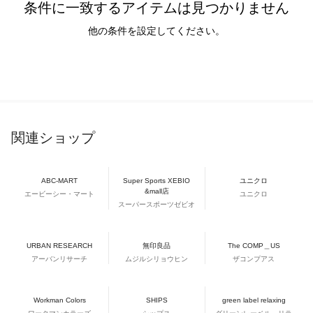
条件に一致するアイテムは見つかりません
他の条件を設定してください。
関連ショップ
ABC-MART
Super Sports XEBIO
ユニクロ
&mall店
エービーシー・マート
ユニクロ
スーパースポーツゼビオ
URBAN RESEARCH
無印良品
The COMP＿US
アーバンリサーチ
ムジルシリョウヒン
ザコンプアス
Workman Colors
SHIPS
green label relaxing