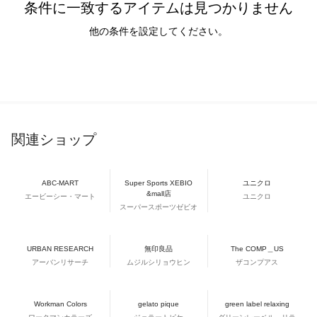
条件に一致するアイテムは見つかりません
他の条件を設定してください。
関連ショップ
ABC-MART
Super Sports XEBIO
ユニクロ
&mall店
エービーシー・マート
ユニクロ
スーパースポーツゼビオ
URBAN RESEARCH
無印良品
The COMP＿US
アーバンリサーチ
ムジルシリョウヒン
ザコンプアス
Workman Colors
gelato pique
green label relaxing