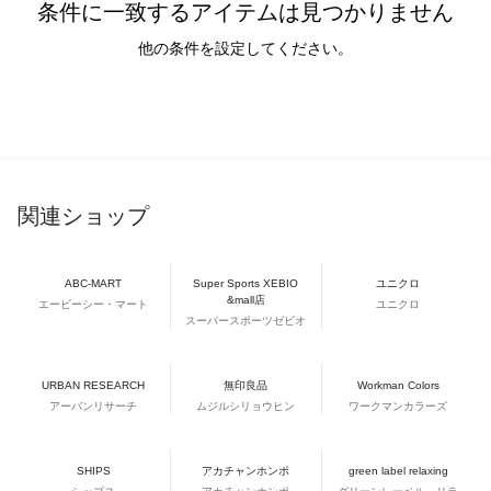
条件に一致するアイテムは見つかりません
他の条件を設定してください。
関連ショップ
ABC-MART
Super Sports XEBIO
ユニクロ
&mall店
エービーシー・マート
ユニクロ
スーパースポーツゼビオ
URBAN RESEARCH
無印良品
Workman Colors
アーバンリサーチ
ムジルシリョウヒン
ワークマンカラーズ
SHIPS
アカチャンホンポ
green label relaxing