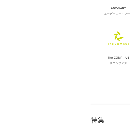
ABC-MART
エービーシー・マー
The COMP＿US
ザコンプアス
特集