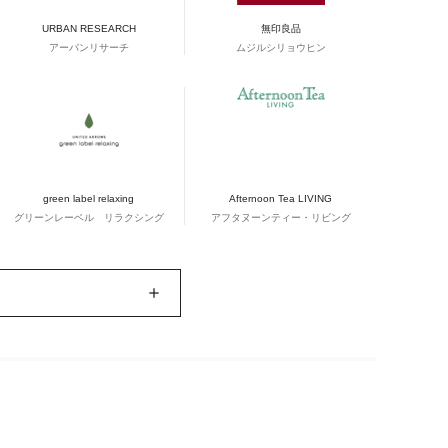
URBAN RESEARCH
無印良品
アーバンリサーチ
ムジルシリョウヒン
green label relaxing
Afternoon Tea LIVING
グリーンレーベル リラクシング
アフタヌーンティー・リビング