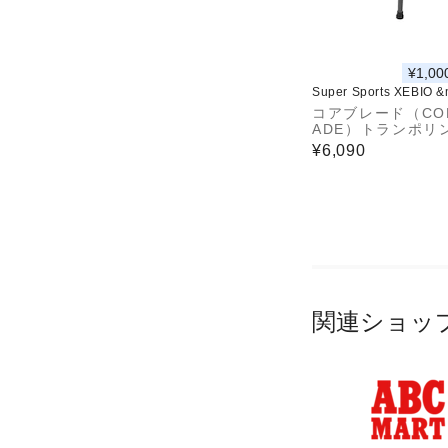
¥1,00
Super Sports XEBIO 
コアブレード（CO
ADE）トランポリン
m 耐荷重110kg 
¥6,090
内 あそび フィッ
ダイエット 841CB
7017
関連ショッ