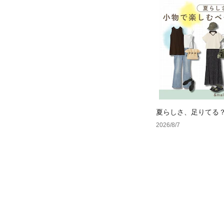
夏らしさ、足りてる
ーデ4選
2026/8/7