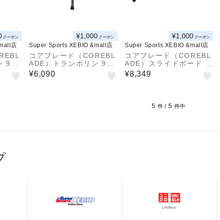
0
¥1,000
¥1,000
クーポン
クーポン
クーポン
&mall店
Super Sports XEBIO &mall店
Super Sports XEBIO &mall店
REBL
コアブレード（COREBL
コアブレード（COREBL
 90c
ADE）トランポリン 90c
ADE）スライドボード 8
自宅 室
m 耐荷重110kg 自宅 室
41CB7GW-9087
¥6,090
¥8,349
トネス
内 あそび フィットネス
6CM
ダイエット 841CB6CM
7017
5
5
件 /
件中
プ