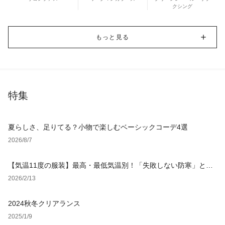
クシング
もっと見る
特集
夏らしさ、足りてる？小物で楽しむベーシックコーデ4選
2026/8/7
【気温11度の服装】最高・最低気温別！「失敗しない防寒」と
「オシャレ」を叶えるコーデ
2026/2/13
2024秋冬クリアランス
2025/1/9