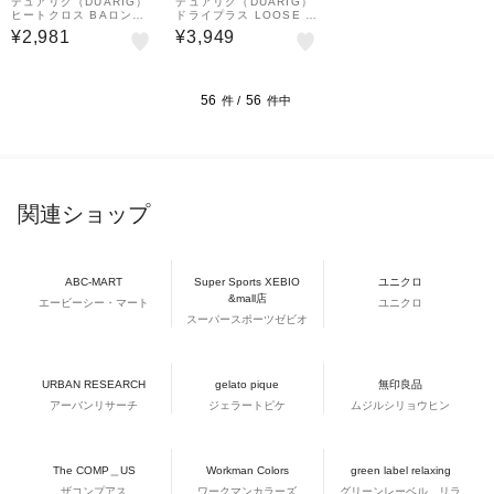
&mall店
&mall店
デュアリグ（DUARIG）
デュアリグ（DUARIG）
ヒートクロス BAロング
ドライプラス LOOSE モ
タイツ 5F0006-AHET-7
ックネック 長袖シャツ 5
¥2,981
¥3,949
86ES BLK
S0010-AHET-786TNR
BLK
56
56
件 /
件中
関連ショップ
ABC-MART
Super Sports XEBIO
ユニクロ
&mall店
エービーシー・マート
ユニクロ
スーパースポーツゼビオ
URBAN RESEARCH
gelato pique
無印良品
アーバンリサーチ
ジェラートピケ
ムジルシリョウヒン
The COMP＿US
Workman Colors
green label relaxing
ザコンプアス
ワークマンカラーズ
グリーンレーベル リラ