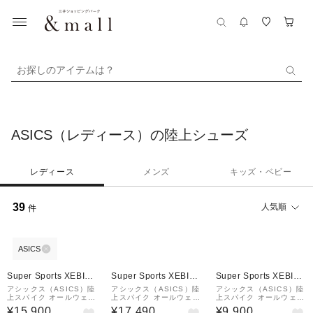
お探しのアイテムは？
ASICS（レディース）の陸上シューズ
レディース
メンズ
キッズ・ベビー
39
人気順
件
ASICS
Super Sports XEBIO
Super Sports XEBIO
Super Sports XEBIO
&mall店
&mall店
&mall店
アシックス（ASICS）陸
アシックス（ASICS）陸
アシックス（ASICS）陸
上スパイク オールウェザ
上スパイク オールウェザ
上スパイク オールウェザ
ートラック専用 エスピー
ートラック専用 エスピー
ー・土トラック兼用 エフ
¥15,900
¥17,490
¥9,900