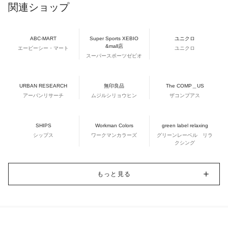
関連ショップ
ABC-MART
Super Sports XEBIO
ユニクロ
&mall店
エービーシー・マート
ユニクロ
スーパースポーツゼビオ
URBAN RESEARCH
無印良品
The COMP＿US
アーバンリサーチ
ムジルシリョウヒン
ザコンプアス
SHIPS
Workman Colors
green label relaxing
シップス
ワークマンカラーズ
グリーンレーベル リラ
クシング
もっと見る