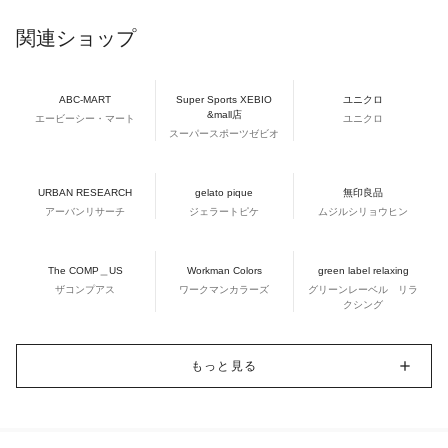
関連ショップ
ABC-MART
Super Sports XEBIO
ユニクロ
&mall店
エービーシー・マート
ユニクロ
スーパースポーツゼビオ
URBAN RESEARCH
gelato pique
無印良品
アーバンリサーチ
ジェラートピケ
ムジルシリョウヒン
The COMP＿US
Workman Colors
green label relaxing
ザコンプアス
ワークマンカラーズ
グリーンレーベル リラ
クシング
もっと見る