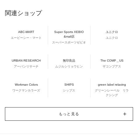
関連ショップ
ABC-MART
Super Sports XEBIO
ユニクロ
&mall店
エービーシー・マート
ユニクロ
スーパースポーツゼビオ
URBAN RESEARCH
無印良品
The COMP＿US
アーバンリサーチ
ムジルシリョウヒン
ザコンプアス
Workman Colors
SHIPS
green label relaxing
ワークマンカラーズ
シップス
グリーンレーベル リラ
クシング
もっと見る