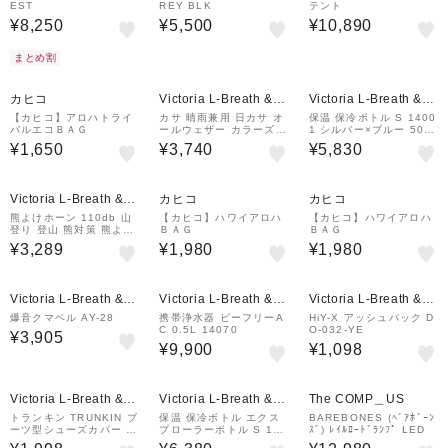
EST
REY BLK
テント
¥8,250
¥5,500
¥10,890
まとめ割
カヒコ
Victoria L-Breath &m
Victoria L-Breath &m
all店
all店
【カヒコ】アロハトライ
カサ 晴雨兼用 日カサ オ
保温 保冷ボトル S 1400
バルエコＢＡＧ
ールウェザー カラーズ P
1 シルバー×ブルー 500
LPK 54808
ml
¥1,650
¥3,740
¥5,830
Victoria L-Breath &m
カヒコ
カヒコ
all店
熊よけホーン 110db 山
【カヒコ】ハワイアロハ
【カヒコ】ハワイアロハ
登り 登山 熊対策 熊よけ
ＢＡＧ
ＢＡＧ
グッズ
¥3,289
¥1,980
¥1,980
Victoria L-Breath &m
Victoria L-Breath &m
Victoria L-Breath &m
all店
all店
all店
爆音クマベル AY-28
携帯浄水器 ビーフリーA
HiY-X アッシュパック D
C 0.5L 14070
O-032-YE
¥3,905
¥9,900
¥1,098
Victoria L-Breath &m
Victoria L-Breath &m
The COMP＿US
all店
all店
トランキン TRUNKIN ブ
保温 保冷ボトル エクス
BAREBONES (ﾍﾞｱﾎﾞｰﾝ
ーツ型シューズカバー ロ
プローラーボトル S 140
ｽﾞ) ﾚｲﾙﾛｰﾄﾞﾗﾝﾌﾟ LED
ング 15365
17 オレンジ 650ml