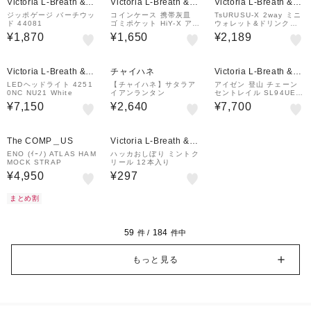
Victoria L-Breath &m
Victoria L-Breath &m
Victoria L-Breath &m
all店
all店
all店
ジッポゲージ バーチウッ
コインケース 携帯灰皿
TsURUSU-X 2way ミニ
ド 44081
ゴミポケット HiY-X アッ
ウォレット&ドリンクホ
シュパック DO-032-BL
ルダー DO-030-CO
¥1,870
¥1,650
¥2,189
Victoria L-Breath &m
チャイハネ
Victoria L-Breath &m
all店
all店
LEDヘッドライト 4251
【チャイハネ】サタラア
アイゼン 登山 チェーン
0NC NU21 White
イアンランタン
セントレイル SL94UES
001 RED
¥7,150
¥2,640
¥7,700
The COMP＿US
Victoria L-Breath &m
all店
ENO (ｲｰﾉ) ATLAS HAM
ハッカおしぼり ミントク
MOCK STRAP
リール 12本入り
¥4,950
¥297
まとめ割
59
184
件 /
件中
もっと見る