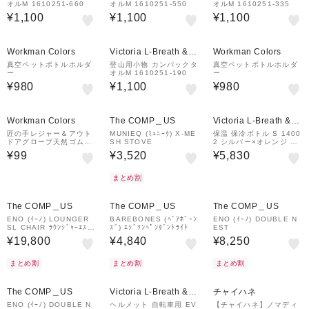
オルM 1610251-660
オルM 1610251-550
オルM 1610251-335
¥1,100
¥1,100
¥1,100
Workman Colors
Victoria L-Breath &m
Workman Colors
all店
真空ペットボトルホルダ
登山用小物 カンパックタ
真空ペットボトルホルダ
ー
オルM 1610251-190
ー
¥980
¥1,100
¥980
Workman Colors
The COMP＿US
Victoria L-Breath &m
all店
匠の手レジャー＆アウト
MUNIEQ (ﾐｭﾆｰｸ) X-ME
保温 保冷ボトル S 1400
ドアグローブ天然ゴム背
SH STOVE
2 シルバー×オレンジ 50
抜き手袋 1双
0ml
¥99
¥3,520
¥5,830
まとめ割
The COMP＿US
The COMP＿US
The COMP＿US
ENO (ｲｰﾉ) LOUNGER
BAREBONES (ﾍﾞｱﾎﾞｰﾝ
ENO (ｲｰﾉ) DOUBLE N
SL CHAIR ﾗｳﾝｼﾞｬｰｴｽｴﾙ
ｽﾞ) ｴｼﾞｿﾝﾍﾟﾝﾀﾞﾝﾄﾗｲﾄ
EST
ﾁｪｱ
¥19,800
¥4,840
¥8,250
まとめ割
まとめ割
まとめ割
The COMP＿US
Victoria L-Breath &m
チャイハネ
all店
ENO (ｲｰﾉ) DOUBLE N
ヘルメット 自転車用 EV
【チャイハネ】ノマディ