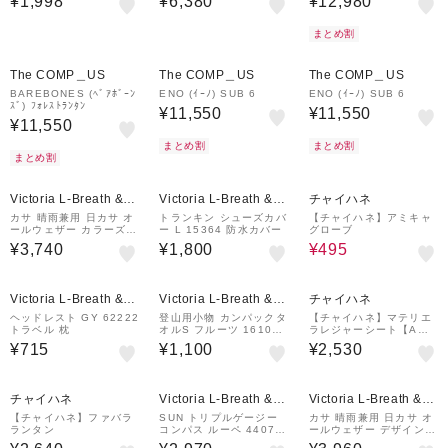
¥1,998
¥6,380
¥12,980
まとめ割
The COMP＿US
The COMP＿US
The COMP＿US
BAREBONES (ﾍﾞｱﾎﾞｰﾝ
ENO (ｲｰﾉ) SUB 6
ENO (ｲｰﾉ) SUB 6
ｽﾞ) ﾌｫﾚｽﾄﾗﾝﾀﾝ
¥11,550
¥11,550
¥11,550
まとめ割
まとめ割
まとめ割
50%OFF
Victoria L-Breath &m
Victoria L-Breath &m
チャイハネ
all店
all店
カサ 晴雨兼用 日カサ オ
トランキン シューズカバ
【チャイハネ】アミキャ
ールウェザー カラーズ
ー L 15364 防水カバー
グローブ
MD 54807
¥3,740
¥1,800
¥495
Victoria L-Breath &m
Victoria L-Breath &m
チャイハネ
all店
all店
ヘッドレスト GY 62222
登山用小物 カンパックタ
【チャイハネ】マテリエ
トラベル 枕
オルS フルーツ 161031
ラレジャーシート【Amin
6-330
a×grn×ogawaコラボ】
¥715
¥1,100
¥2,530
チャイハネ
Victoria L-Breath &m
Victoria L-Breath &m
all店
all店
【チャイハネ】ファバラ
SUN トリプルゲージー
カサ 晴雨兼用 日カサ オ
ランタン
コンパス ルーペ 44073
ールウェザー デザイン C
SUN
actNV 54853