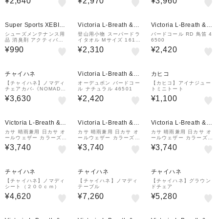
¥2,640
¥2,970
¥3,960
Super Sports XEBIO
Victoria L-Breath &m
Victoria L-Breath &m
&mall店
all店
all店
シューズメンテナンス用
登山用小物 スーパードラ
バードコール RD 鳥笛 4
品 消臭剤 アクティバイ
イタオル Mサイズ 1610
6500
タル デオスティックプロ
303-660
¥990
¥2,310
¥2,420
ニオイトリ棒 TAY1014-
0000
チャイハネ
Victoria L-Breath &m
カヒコ
all店
【チャイハネ】ノマディ
オーデュボン バードコー
【カヒコ】アイナジュー
チェアカバ-《NOMAD
ル ナチュラル 46501
トミニトート
Y》
¥3,630
¥2,420
¥1,100
Victoria L-Breath &m
Victoria L-Breath &m
Victoria L-Breath &m
all店
all店
all店
カサ 晴雨兼用 日カサ オ
カサ 晴雨兼用 日カサ オ
カサ 晴雨兼用 日カサ オ
ールウェザー カラーズ
ールウェザー カラーズ F
ールウェザー カラーズ S
MT 54810
GN 54805
KBL 54809
¥3,740
¥3,740
¥3,740
チャイハネ
チャイハネ
チャイハネ
【チャイハネ】ノマディ
【チャイハネ】ノマディ
【チャイハネ】グラウン
シート（２００ｃｍ）
テーブル
ドチェア
¥4,620
¥7,260
¥5,280