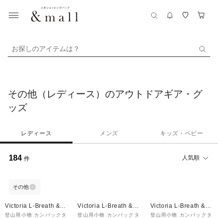
お探しのアイテムは？
その他（レディース）のアウトドアギア・グ
ッズ
レディース
メンズ
キッズ・ベビー
184
人気順
件
その他
Victoria L-Breath &m
Victoria L-Breath &m
Victoria L-Breath &m
all店
all店
all店
登山用小物 カンパックタ
登山用小物 カンパックタ
登山用小物 カンパックタ