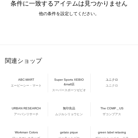
条件に一致するアイテムは見つかりません
他の条件を設定してください。
関連ショップ
ABC-MART
Super Sports XEBIO
ユニクロ
&mall店
エービーシー・マート
ユニクロ
スーパースポーツゼビオ
URBAN RESEARCH
無印良品
The COMP＿US
アーバンリサーチ
ムジルシリョウヒン
ザコンプアス
Workman Colors
gelato pique
green label relaxing