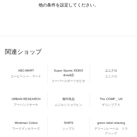
他の条件を設定してください。
関連ショップ
ABC-MART
Super Sports XEBIO
ユニクロ
&mall店
エービーシー・マート
ユニクロ
スーパースポーツゼビオ
URBAN RESEARCH
無印良品
The COMP＿US
アーバンリサーチ
ムジルシリョウヒン
ザコンプアス
Workman Colors
SHIPS
green label relaxing
ワークマンカラーズ
シップス
グリーンレーベル リラ
クシング