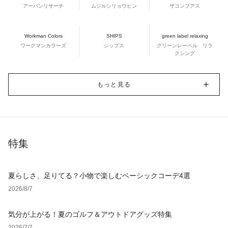
アーバンリサーチ
ムジルシリョウヒン
ザコンプアス
Workman Colors
SHIPS
green label relaxing
ワークマンカラーズ
シップス
グリーンレーベル リラ
クシング
もっと見る
特集
夏らしさ、足りてる？小物で楽しむベーシックコーデ4選
2026/8/7
気分が上がる！夏のゴルフ＆アウトドアグッズ特集
2026/7/7