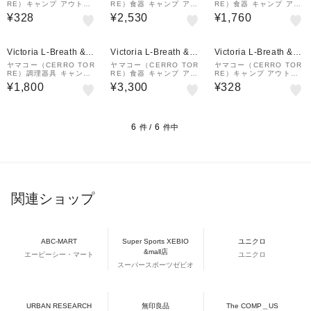
RE）キャンプ アウトド
RE）食器 キャンプ アウ
RE）食器 キャンプ アウ
ア 森のカトラリー フォ
トドア Soma デッシュ
トドア Soma ディッシ
¥328
¥2,530
¥1,760
ーク 88988
Mサイズ 81928
ュ Sサイズ 81919
Victoria L-Breath &m
Victoria L-Breath &m
Victoria L-Breath &m
all店
all店
all店
ヤマコー（CERRO TOR
ヤマコー（CERRO TOR
ヤマコー（CERRO TOR
RE）調理器具 キャンプ
RE）食器 キャンプ アウ
RE）キャンプ アウトド
桜のミニカッティングボ
トドア Soma デッシュ
ア 森のカトラリー スプ
¥1,800
¥3,300
¥328
ード 88522
Lサイズ 81929
ーン 88987
6
6
件 /
件中
関連ショップ
ABC-MART
Super Sports XEBIO
ユニクロ
&mall店
エービーシー・マート
ユニクロ
スーパースポーツゼビオ
URBAN RESEARCH
無印良品
The COMP＿US