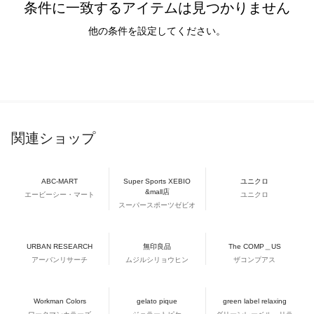
条件に一致するアイテムは見つかりません
他の条件を設定してください。
関連ショップ
ABC-MART
Super Sports XEBIO
ユニクロ
&mall店
エービーシー・マート
ユニクロ
スーパースポーツゼビオ
URBAN RESEARCH
無印良品
The COMP＿US
アーバンリサーチ
ムジルシリョウヒン
ザコンプアス
Workman Colors
gelato pique
green label relaxing