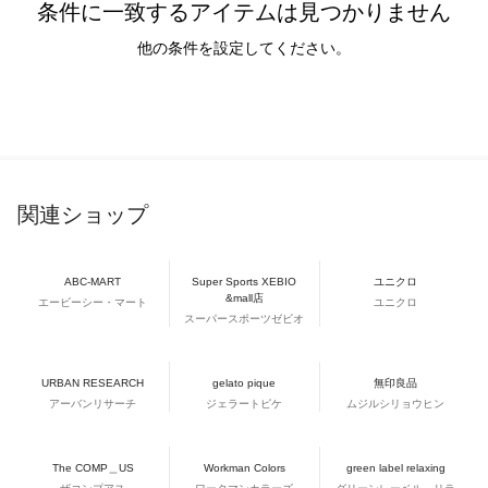
条件に一致するアイテムは見つかりません
他の条件を設定してください。
関連ショップ
ABC-MART
Super Sports XEBIO
ユニクロ
&mall店
エービーシー・マート
ユニクロ
スーパースポーツゼビオ
URBAN RESEARCH
gelato pique
無印良品
アーバンリサーチ
ジェラートピケ
ムジルシリョウヒン
The COMP＿US
Workman Colors
green label relaxing