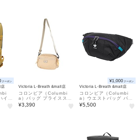
0
¥1,000
クーポン
クーポン
ll店
Victoria L-Breath &mall店
Victoria L-Breath &mall店
bi
コロンビア（Columbi
コロンビア（Columbi
 ハイキ
a）バッグ プライススト
a）ウエストバッグ パナ
ック 2
リームミニショルダー P
シーア ヒップバッグ PU
¥3,390
¥5,500
 PU8
U8812 265
7247 014