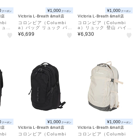
0
¥1,000
¥1,000
クーポン
クーポン
クーポン
ll店
Victoria L-Breath &mall店
Victoria L-Breath &mall店
bi
コロンビア（Columbi
コロンビア（Columbi
リュッ
a）バッグ リュック パナ
a）リュック 登山 ハイキ
 キャ
シーア 25L バックパッ
ング キャッスルロック1
¥6,699
¥6,930
バック
ク PU8665 010
5L バックパックII PU86
191
64 010 撥水 交通事故予
防 リフレクター
0
¥1,000
¥1,000
クーポン
クーポン
クーポン
ll店
Victoria L-Breath &mall店
Victoria L-Breath &mall店
bi
コロンビア（Columbi
コロンビア（Columbi