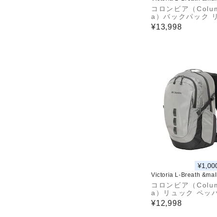
コロンビア（Colum
a）バックパック 
ク 登山 ハイキング
¥13,998
ルドウッドハイツ 3
バックパック PU72
08
¥1,00
Victoria L-Breath &ma
コロンビア（Colum
a）リュック ペッ
ック バックパック 
¥12,998
PU7254 023