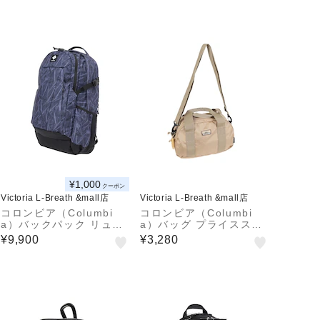
¥1,000
クーポン
Victoria L-Breath &mall店
Victoria L-Breath &mall店
コロンビア（Columbi
コロンビア（Columbi
a）バックパック リュッ
a）バッグ プライススト
ク パナシーア 33L PU8
リーム ミニダッフル PU
¥9,900
¥3,280
708 563
8699 265