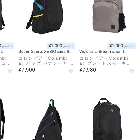
0
¥1,000
¥1,000
クーポン
クーポン
クーポン
ll店
Super Sports XEBIO &mall店
Victoria L-Breath &mall店
bi
コロンビア（Columbi
コロンビア（Columbi
リュッ
a）バッグ パナシーア 3
a）グレートスモーキー
 40
3Lバックパック PU870
ガーデン18Lバックパッ
¥7,900
¥7,980
8 014
ク PU8726 252