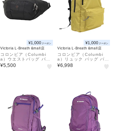
¥1,000
¥1,000
クーポン
クーポン
Victoria L-Breath &mall店
Victoria L-Breath &mall店
コロンビア（Columbi
コロンビア（Columbi
a）ウエストバッグ パナ
a）リュック バッグ バッ
シーア ヒップバッグ PU
クパック グレートスモー
¥5,500
¥6,998
7247 010
キー ガーデンデイパック
PU8727 719