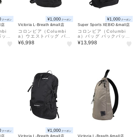
0
¥1,000
¥1,000
クーポン
クーポン
クーポン
ll店
Victoria L-Breath &mall店
Super Sports XEBIO &mall店
bi
コロンビア（Columbi
コロンビア（Columbi
パック
a）ウエストバッグ パナ
a）バッグ バックパック
ンジ 3
シーア スリングバッグ P
リュック パナシーアクロ
¥6,998
¥13,998
 PU7
U7256 014
スオーバー26Lバックパ
ック PU8925 010
0
¥1,000
クーポン
クーポン
ll店
Victoria L-Breath &mall店
Victoria L-Breath &mall店