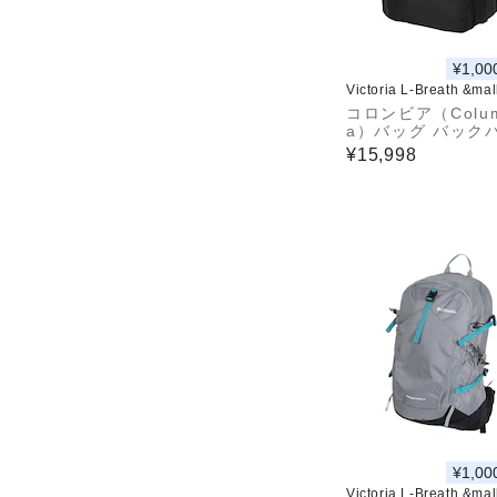
¥1,00
Victoria L-Breath &ma
コロンビア（Colum
a）バッグ バック
リュック スターレ
¥15,998
ウェイバックパック
141 010
¥1,00
Victoria L-Breath &ma