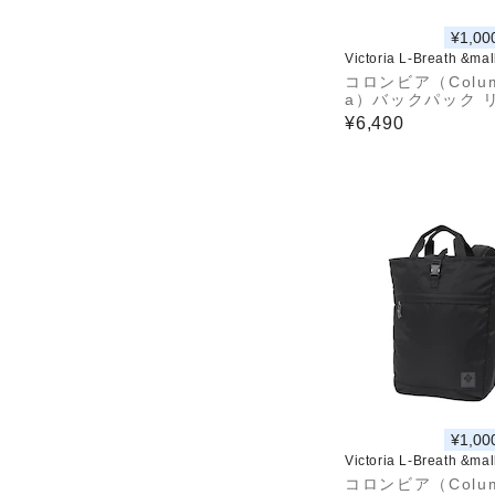
¥1,00
Victoria L-Breath &ma
コロンビア（Colum
a）バックパック 
ク 登山 ハイキング
¥6,490
ッスルロック15L 
パックII PU8664 
¥1,00
Victoria L-Breath &ma
コロンビア（Colum