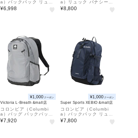
a）バックパック リュッ
a）リュック パナシーア
ク 登山 ハイキング キャ
33L バックパック PU87
¥6,998
¥8,800
ッスルロック15L バック
08 018
パックII PU8664 466
¥1,000
¥1,000
クーポン
クーポン
Victoria L-Breath &mall店
Super Sports XEBIO &mall店
コロンビア（Columbi
コロンビア（Columbi
a）バッグ バックパック
a）バックパック リュッ
リュック パナシーア 25
ク 登山 ハイキング キャ
¥7,920
¥7,800
L PU8665 021
ッスルロック20Lバック
パック II PU8663 466