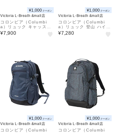
¥1,000
¥1,000
クーポン
クーポン
Victoria L-Breath &mall店
Victoria L-Breath &mall店
コロンビア（Columbi
コロンビア（Columbi
a）リュック キャッスル
a）リュック 登山 ハイキ
ロック 25L バックパッ
ング キャッスルロック 2
¥7,900
¥7,280
クII PU8662 010 撥水
0L バックパックII PU86
レインカバー付き
63 191 汚れにくい 撥水
¥1,000
¥1,000
クーポン
クーポン
Victoria L-Breath &mall店
Victoria L-Breath &mall店
コロンビア（Columbi
コロンビア（Columbi