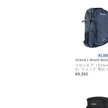
¥1,00
Victoria L-Breath &ma
コロンビア（Colum
a）リュック 登山
ング キャッスルロ
¥8,380
5L バックパック2 
62 466