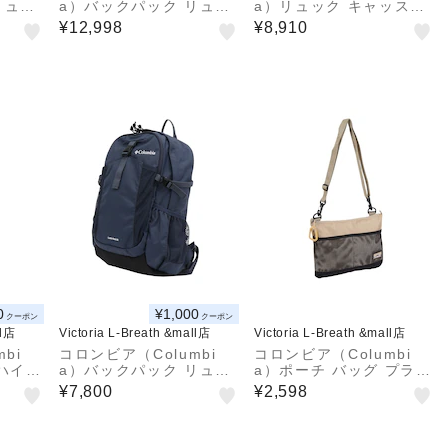
リュッ
a）バックパック リュッ
a）リュック キャッスル
グレー
ク ペッパーロック 30L
ロック 25L バックパッ
¥12,998
¥8,910
ン2w
PU7254 011
クII PU8662 191 撥水
 010
0
¥1,000
クーポン
クーポン
ll店
Victoria L-Breath &mall店
Victoria L-Breath &mall店
bi
コロンビア（Columbi
コロンビア（Columbi
 ハイキ
a）バックパック リュッ
a）ポーチ バッグ プライ
ック 2
ク 登山 ハイキング キャ
スストリームサコッシュ
¥7,800
¥2,598
PU86
ッスルロック20Lバック
PU8700 265
い 撥水
パック II PU8663 466