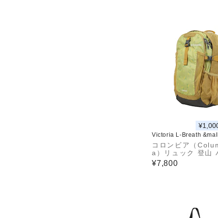
¥1,00
Victoria L-Breath &ma
コロンビア（Colum
a）リュック 登山
ング キャッスルロ
¥7,800
0L バックパック II
663 719