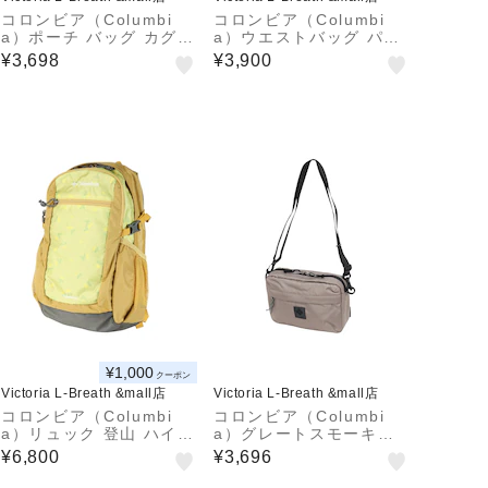
コロンビア（Columbi
コロンビア（Columbi
a）ポーチ バッグ カグヤ
a）ウエストバッグ パナ
クダッシュ PU2437 010
シーアショルダー PU88
¥3,698
¥3,900
01 010
¥1,000
クーポン
Victoria L-Breath &mall店
Victoria L-Breath &mall店
コロンビア（Columbi
コロンビア（Columbi
a）リュック 登山 ハイキ
a）グレートスモーキー
ング キャッスルロック 1
ガーデン ショルダーバッ
¥6,800
¥3,696
5L バックパックII PU86
グ PU8731 252
64 719