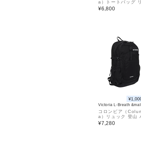
a）トートバッグ 
ク バックパック 
¥6,800
トスモーキーガーデ
ayトートS PU8800
¥1,00
Victoria L-Breath &ma
コロンビア（Colum
a）リュック 登山
ング キャッスルロ
¥7,280
0L バックパックII 
63 010 汚れにく