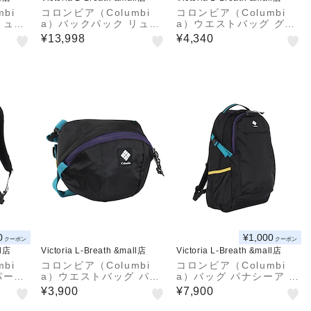
bi
コロンビア（Columbi
コロンビア（Columbi
リュッ
a）バックパック リュッ
a）ウエストバッグ グレ
 ワイ
ク 登山 ハイキング ワイ
ートスモーキーガーデン
¥13,998
¥4,340
0L
ルドウッドハイツ 30L
ボディバッグ PU8732 2
52 0
バックパック PU7252 0
52
10
0
¥1,000
クーポン
クーポン
ll店
Victoria L-Breath &mall店
Victoria L-Breath &mall店
bi
コロンビア（Columbi
コロンビア（Columbi
パーロ
a）ウエストバッグ パナ
a）バッグ パナシーア 3
30L
シーアショルダー PU88
3Lバックパック PU870
¥3,900
¥7,900
01 014
8 014