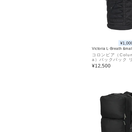
¥1,00
Victoria L-Breath &ma
コロンビア（Colum
a）バックパック 
ク カグヤクダッシュ
¥12,500
L PU7235 010