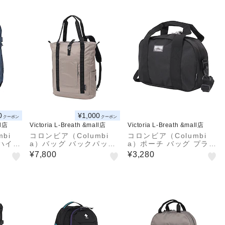
0
¥1,000
クーポン
クーポン
ll店
Victoria L-Breath &mall店
Victoria L-Breath &mall店
bi
コロンビア（Columbi
コロンビア（Columbi
 ハイキ
a）バッグ バックパック
a）ポーチ バッグ プライ
ック 2
リュック グレートスモー
スストリーム ミニダッフ
¥7,800
¥3,280
PU86
キーガーデン2ウェイト
ルバック PU8699 010
ート PU8729 252