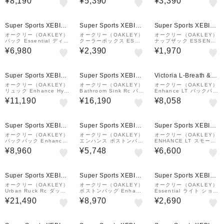
¥8,190
¥5,390
¥3,390
FW 黒 40L FOS90184
FOS901905-6AC トラ
0 グレー FOS901988-7
1-081 40L デイバッグ
ベルバッグ 旅行鞄 大容
65 500ml×6本収納 保冷
大容…
量 手持ち
保温
¥1,000
クーポン
Super Sports XEBIO
Super Sports XEBIO
Super Sports XEBIO
&mall店
&mall店
&mall店
オークリー（OAKLEY）
オークリー（OAKLEY）
オークリー（OAKLEY）
バック Essential ディパ
クーラーボックス ESSE
ナップザック ESSENTI
ック M 9.0 ライトグレ
NTIAL S グレー FOS90
AL CODE PACK グレー
¥6,980
¥2,390
¥1,970
ー 28L FOS901982-68
1989-27B 保冷 保温 保
FOS901974-25N 靴入
S 学校 学生 会社 仕事
冷バッグ クーラーバッグ
れ シューズ入れ 体操着
通勤 …
耐水
入れ ジムバッグ
¥1,000
¥1,000
¥1,000
クーポン
クーポン
クーポン
Super Sports XEBIO
Super Sports XEBIO
Victoria L-Breath &m
&mall店
&mall店
all店
オークリー（OAKLEY）
オークリー（OAKLEY）
オークリー（OAKLEY）
リュック Enhance Hyb
Bathroom Sink Rc バッ
Enhance LT バックパッ
rid バックパック L ブラ
クパック FOS901477-3
ク L 9.0 Fw 35L 黒 35
¥11,190
¥16,190
¥8,058
ック×ホワイト 35L FOS
2F
L FOS902149-081 ボ
902148-022 ボックス型
ックス型 撥水 シンプル
リュ…
リ…
¥1,000
¥1,000
¥1,000
クーポン
クーポン
クーポン
Super Sports XEBIO
Super Sports XEBIO
Super Sports XEBIO
&mall店
&mall店
&mall店
オークリー（OAKLEY）
オークリー（OAKLEY）
オークリー（OAKLEY）
バックパック Enhance
エンハンス ボストンバッ
ENHANCE LT スモール
Xl 9.0 カーキ 40L FOS
グ L 8.0 FOS901839-6
トートバッグ FOS9022
¥8,960
¥5,748
¥6,600
901980-765 デイバッグ
AC 60L ネイビー 旅行
68-00G
リュック ボックス型 大
防災
容量 耐…
¥1,000
¥1,000
クーポン
クーポン
Super Sports XEBIO
Super Sports XEBIO
Super Sports XEBIO
&mall店
&mall店
&mall店
オークリー（OAKLEY）
オークリー（OAKLEY）
オークリー（OAKLEY）
Urban Ruck Rc ダッフ
ボストンバッグ Enhanc
Essential ライト ショル
ルバッグ FOS901048-0
e LT Boston L 9.0 Fw
ダーポーチ FOS901835
¥21,490
¥8,970
¥2,690
0N
グレー 45L FOS90215
-22Y
0-299 2WAY リュッ
ク…
¥1,000
クーポン