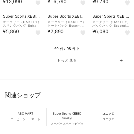
¥13,090
¥16,790
¥9,790
01975-02E 学校 学生
W
01976-02E 学校 学生
会社 仕事 通勤 通学
会社 仕事 通勤 通学
¥1,000
¥1,000
クーポン
クーポン
Super Sports XEBIO
Super Sports XEBIO
Super Sports XEBIO
&mall店
&mall店
&mall店
オークリー（OAKLEY）
オークリー（OAKLEY）
オークリー（OAKLEY）
スリングバッグ Enhanc
トートバッグ Essential
バックパック Essential
e Sling 9.0 グレー 9.7
Cooler Mini 9.0 FOS9
Day Pack M 9.0 ペプ
¥5,860
¥2,890
¥6,080
L FOS901983-765 ボ
01987-022 耐水 保冷温
ル/ミスト 28L FOS901
ディバッグ ワンショルダ
クーラーバッグ 弁当入…
982-7GW リュック デイ
ー 耐水…
バ…
60
98
件 /
件中
もっと見る
関連ショップ
ABC-MART
Super Sports XEBIO
ユニクロ
&mall店
エービーシー・マート
ユニクロ
スーパースポーツゼビオ