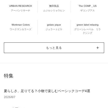
URBAN RESEARCH
無印良品
The COMP＿US
アーバンリサーチ
ムジルシリョウヒン
ザコンプアス
Workman Colors
gelato pique
green label relaxing
ワークマンカラーズ
ジェラートピケ
グリーンレーベル リラ
クシング
もっと見る
特集
夏らしさ、足りてる？小物で楽しむベーシックコーデ4選
2026/8/7