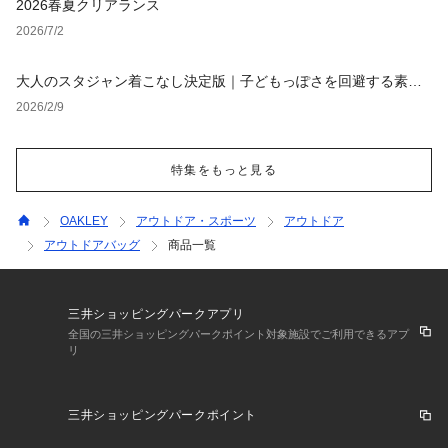
2026春夏クリアランス
2026/7/2
大人のスタジャン着こなし決定版｜子どもっぽさを回避する素材
選びと定番コーデ【レディース・メンズ】
2026/2/9
特集をもっと見る
OAKLEY
アウトドア・スポーツ
アウトドア
アウトドアバッグ
商品一覧
三井ショッピングパークアプリ
全国の三井ショッピングパークポイント対象施設でご利用できるアプ
リ
三井ショッピングパークポイント