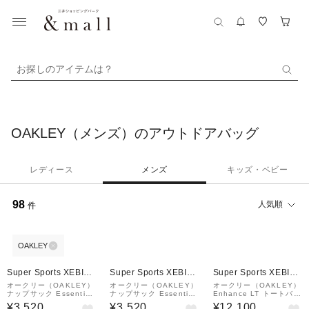
お探しのアイテムは？
OAKLEY（メンズ）のアウトドアバッグ
レディース
メンズ
キッズ・ベビー
98
人気順
件
OAKLEY
¥1,000
クーポン
Super Sports XEBIO
Super Sports XEBIO
Super Sports XEBIO
&mall店
&mall店
&mall店
オークリー（OAKLEY）
オークリー（OAKLEY）
オークリー（OAKLEY）
ナップサック Essential
ナップサック Essential
Enhance LT トートバッ
Code Pack Large Fw
Code Pack Large Fw
グ Large Fw FOS9025
¥3,520
¥3,520
¥12,100