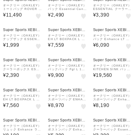
&mall店
&mall店
&mall店
オークリー（OAKLEY）
オークリー（OAKLEY）
オークリー（OAKLEY）
トートバッグ ROVER C
バック Essential Canv
ESSENTIAL クーラーボ
OMMUTER 黒 26L FO
as トートバッグ 7.0 ブ
ックス M FOS901988-
¥11,490
¥2,490
¥3,390
S902082-02E トート
ラック×ブルー 12L FOS
27B 耐水 保冷温 クーラ
サブバッグ 肩掛け 手持
901420-6D2
ーバッグ 弁当入れ ラン
ち 通勤 通学
チボックス 大容量
¥1,000
¥1,000
クーポン
クーポン
Super Sports XEBIO
Super Sports XEBIO
Super Sports XEBIO
&mall店
&mall店
&mall店
オークリー（OAKLEY）
オークリー（OAKLEY）
オークリー（OAKLEY）
ナップザック ESSENTI
EH LT BOXPACK L 8.
バック Enhance LT ト
AL CODE PACK 9.0 ナ
0 ディパック FOS9018
ートバッグ 9.0 白 FOS
¥1,999
¥7,559
¥6,090
ップサック ベージュ FO
42-081 30L 撥水 黒
901984-100 学校 学生
S901974-7GW ジムバ
会社 仕事 通勤 通学
ッグ 撥水
¥1,000
¥1,000
クーポン
クーポン
Super Sports XEBIO
Super Sports XEBIO
Super Sports XEBIO
&mall店
&mall店
&mall店
オークリー（OAKLEY）
オークリー（OAKLEY）
オークリー（OAKLEY）
クーラーボックス ESSE
バックパック Fgl L 10.
KITCHEN SINK バック
NTIAL S 黒 FOS90198
0 緑 25L FOS902373-
パック 92060A-84U
¥2,390
¥9,900
¥19,560
9-022 保冷 保温 保冷バ
760 リュック デイバッ
ッグ クーラーバッグ 耐
グ 撥水 通勤 通学
水
¥1,000
¥1,000
¥1,000
クーポン
クーポン
クーポン
Super Sports XEBIO
Super Sports XEBIO
Super Sports XEBIO
&mall店
&mall店
&mall店
オークリー（OAKLEY）
オークリー（OAKLEY）
オークリー（OAKLEY）
EH LT BOXPACK L 8.
スポーツバッグ ENHAN
スポーツバッグ Enhanc
0 ディパック FOS9018
CE LT Boston L 9.0 F
e LT Boxpack Xl 8.0 F
¥7,560
¥8,970
¥8,190
42-022
w 黒 45L FOS902150-
w 黒 40L FOS901841-
081 撥水 バックパック
062 ボックス型 撥水 …
2…
¥1,000
¥1,000
クーポン
クーポン
Super Sports XEBIO
Super Sports XEBIO
Super Sports XEBIO
&mall店
&mall店
&mall店
オークリー（OAKLEY）
オークリー（OAKLEY）
オークリー（OAKLEY）
リュック Enhance ライ
ボストンバッグ Enhanc
クーラーバック Essenti
ト バックパック XL 8.0
e LT M 8.0 Fw 紺 40L
al カラー ボックス M 9.