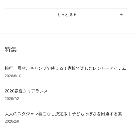
もっと見る
特集
旅行、帰省、キャンプで使える！家族で楽しむレジャーアイテム
2026/8/10
2026春夏クリアランス
2026/7/2
大人のスタジャン着こなし決定版｜子どもっぽさを回避する素材
選びと定番コーデ【レディース・メンズ】
2026/2/9