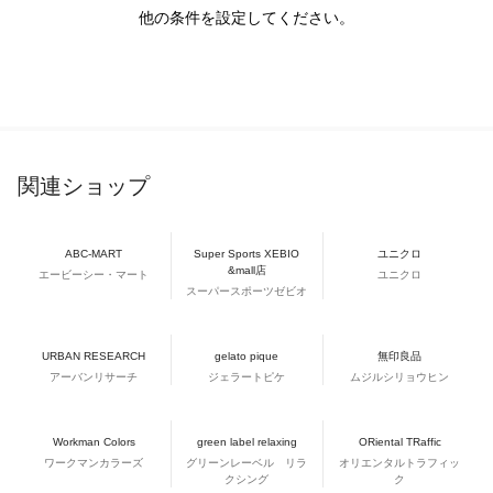
他の条件を設定してください。
関連ショップ
ABC-MART
Super Sports XEBIO
ユニクロ
&mall店
エービーシー・マート
ユニクロ
スーパースポーツゼビオ
URBAN RESEARCH
gelato pique
無印良品
アーバンリサーチ
ジェラートピケ
ムジルシリョウヒン
Workman Colors
green label relaxing
ORiental TRaffic
ワークマンカラーズ
グリーンレーベル リラ
オリエンタルトラフィッ
クシング
ク