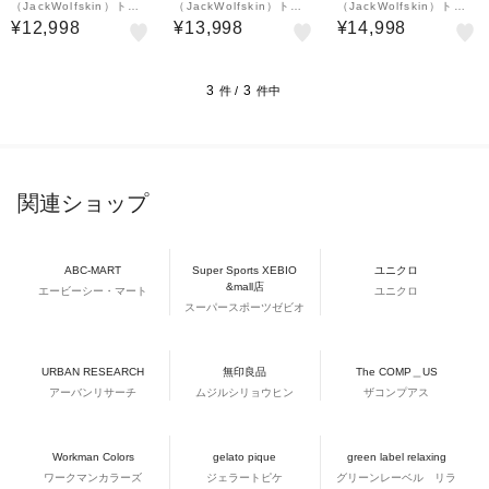
（JackWolfskin）トレ
（JackWolfskin）トレ
（JackWolfskin）トレ
ッキングシューズ 登山靴
ッキングシューズ 登山靴
ッキングシューズ 登山靴
¥12,998
¥13,998
¥14,998
TERRAVENTURE TEX
山登り テラベンチャー
TERRAQUEST TEXAP
APORE MID M 405152
テキサポール ロー 4051
ORE LOW M 4056401-
1-6000…
621-6053 ブラック …
6301 グ…
3
3
件 /
件中
関連ショップ
ABC-MART
Super Sports XEBIO
ユニクロ
&mall店
エービーシー・マート
ユニクロ
スーパースポーツゼビオ
URBAN RESEARCH
無印良品
The COMP＿US
アーバンリサーチ
ムジルシリョウヒン
ザコンプアス
Workman Colors
gelato pique
green label relaxing
ワークマンカラーズ
ジェラートピケ
グリーンレーベル リラ