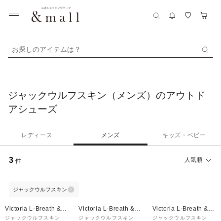
お探しのアイテムは？
ジャックウルフスキン（メンズ）のアウトド
アシューズ
レディース
メンズ
キッズ・ベビー
3
人気順
件
ジャックウルフスキン
¥1,000
¥1,000
¥1,000
クーポン
クーポン
クーポン
Victoria L-Breath &m
Victoria L-Breath &m
Victoria L-Breath &m
all店
all店
all店
ジャックウルフスキン
ジャックウルフスキン
ジャックウルフスキン