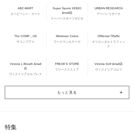
ABC-MART
Super Sports XEBIO
URBAN RESEARCH
&mall店
エービーシー・マート
アーバンリサーチ
スーパースポーツゼビオ
The COMP＿US
Workman Colors
ORiental TRaffic
ザコンプアス
ワークマンカラーズ
オリエンタルトラフィッ
ク
Victoria L-Breath &mall
FREAK'S STORE
Victoria Golf &mall店
店
フリークスストア
ヴィクトリアゴルフ
ヴィクトリアエルブレス
もっと見る
特集