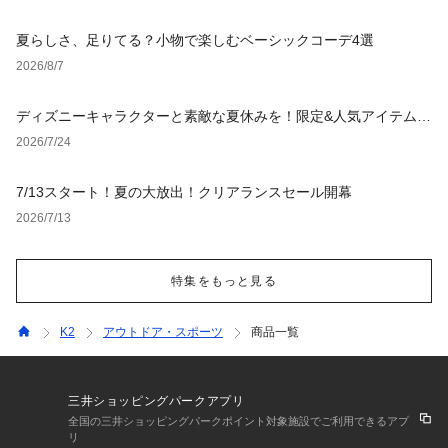
夏らしさ、足りてる？小物で楽しむベーシックコーデ4選
2026/8/7
ディズニーキャラクターと素敵な夏休みを！限定&人気アイテム特
集
2026/7/24
7/13スタート！夏の大放出！クリアランスセール開幕
2026/7/13
特集をもっと見る
K2
アウトドア・スポーツ
商品一覧
三井ショッピングパークアプリ
全国の三井ショッピングパークポイント対象施設でご利用できるアプ
リ