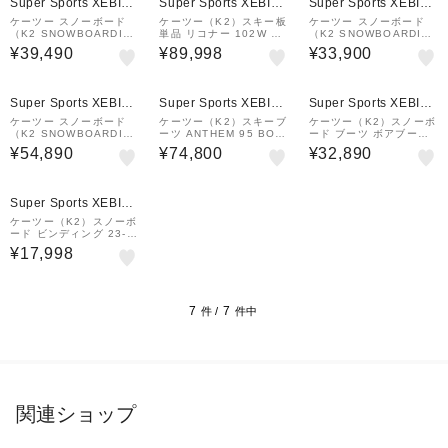
Super Sports XEBIO
Super Sports XEBIO
Super Sports XEBIO
&mall店
&mall店
&mall店
ケーツー スノーボード
ケーツー（K2）スキー板
ケーツー スノーボード
（K2 SNOWBOARDIN
単品 リコナー 102W KS
（K2 SNOWBOARDIN
G）スノーボード 板 型
24013900
G）スノーボード 板 23-
¥39,490
¥89,998
¥33,900
落ち 23-24 LIME LITE
24 FIRST LITE CAMB
B230203401
ER ファーストライトキ
ャンバー B230…
¥1,000
¥1,000
¥1,000
クーポン
クーポン
クーポン
Super Sports XEBIO
Super Sports XEBIO
Super Sports XEBIO
&mall店
&mall店
&mall店
ケーツー スノーボード
ケーツー（K2）スキーブ
ケーツー（K2）スノーボ
（K2 SNOWBOARDIN
ーツ ANTHEM 95 BOA
ード ブーツ ボアブーツ
G）スノーボード 板 ラ
KS25133600
ヘブンクレア KB24043
¥54,890
¥74,800
¥32,890
イムライト LIME LITE
10 HAVEN CREA
KB240317
¥1,000
クーポン
Super Sports XEBIO
&mall店
ケーツー（K2）スノーボ
ード ビンディング 23-2
4 CASSETTE B23040
¥17,998
0402
7
7
件 /
件中
関連ショップ