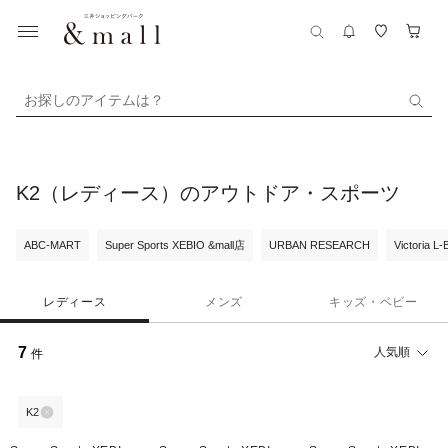
お探しのアイテムは？
K2（レディース）のアウトドア・スポーツ
ABC-MART
Super Sports XEBIO &mall店
URBAN RESEARCH
Victoria L
レディース
メンズ
キッズ・ベビー
7
人気順
件
K2
¥1,000
¥1,000
¥1,000
クーポン
クーポン
クーポン