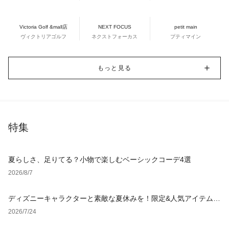
Victoria Golf &mall店
NEXT FOCUS
petit main
ヴィクトリアゴルフ
ネクストフォーカス
プティマイン
もっと見る
特集
夏らしさ、足りてる？小物で楽しむベーシックコーデ4選
2026/8/7
ディズニーキャラクターと素敵な夏休みを！限定&人気アイテム特
集
2026/7/24