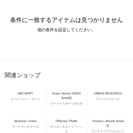
条件に一致するアイテムは見つかりません
他の条件を設定してください。
関連ショップ
ABC-MART
Super Sports XEBIO
URBAN RESEARCH
&mall店
エービーシー・マート
アーバンリサーチ
スーパースポーツゼビオ
Workman Colors
ORiental TRaffic
Victoria L-Breath &mall
店
ワークマンカラーズ
オリエンタルトラフィッ
ク
ヴィクトリアエルブレス