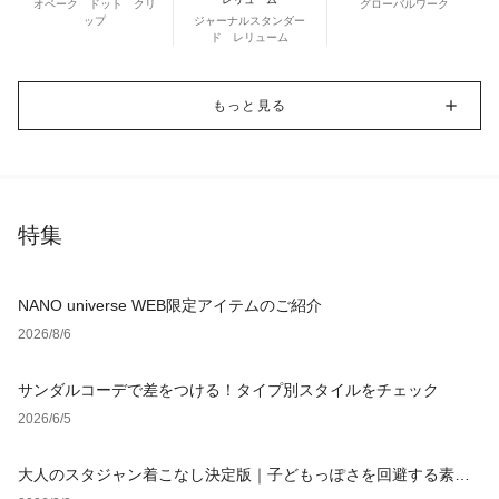
オペーク ドット クリ
グローバルワーク
ップ
ジャーナルスタンダー
ド レリューム
もっと見る
特集
NANO universe WEB限定アイテムのご紹介
2026/8/6
サンダルコーデで差をつける！タイプ別スタイルをチェック
2026/6/5
大人のスタジャン着こなし決定版｜子どもっぽさを回避する素材
選びと定番コーデ【レディース・メンズ】