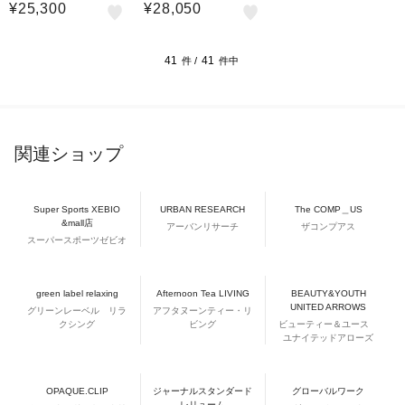
ル SP-442 L ライトグレ
¥25,300
¥28,050
ー
41
41
件 /
件中
関連ショップ
Super Sports XEBIO
URBAN RESEARCH
The COMP＿US
&mall店
アーバンリサーチ
ザコンプアス
スーパースポーツゼビオ
green label relaxing
Afternoon Tea LIVING
BEAUTY&YOUTH
UNITED ARROWS
グリーンレーベル リラ
アフタヌーンティー・リ
クシング
ビング
ビューティー＆ユース
ユナイテッドアローズ
OPAQUE.CLIP
ジャーナルスタンダード
グローバルワーク
レリューム