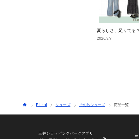
夏らしさ、足りてる
ーデ4選
2026/8/7
Ethr of
シューズ
その他シューズ
商品一覧
三井ショッピングパークアプリ
三