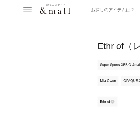
お探しのアイテムは？
Ethr 
Super Sports XEBIO &ma
Mila Owen
OPAQUE.
Ethr of