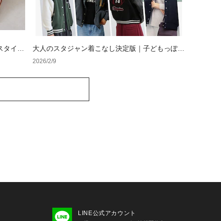
スタイル
大人のスタジャン着こなし決定版｜子どもっぽさ
を回避する素材選びと定番コーデ【レディース・
2026/2/9
メンズ】
LINE公式アカウント