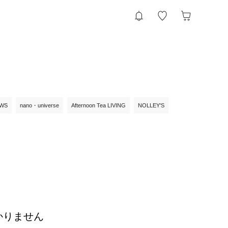
OWS
nano・universe
Afternoon Tea LIVING
NOLLEY'S
かりません