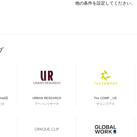
他の条件を設定してください。
プ
&mall店
URBAN RESEARCH
The COMP＿US
ビオ
アーバンリサーチ
ザコンプアス