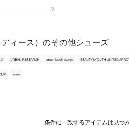
of（レディース）のその他シューズ
ll店
URBAN RESEARCH
green label relaxing
BEAUTY&YOUTH UNITED ARR
CLIP
emmi
条件に一致するアイテムは見つ