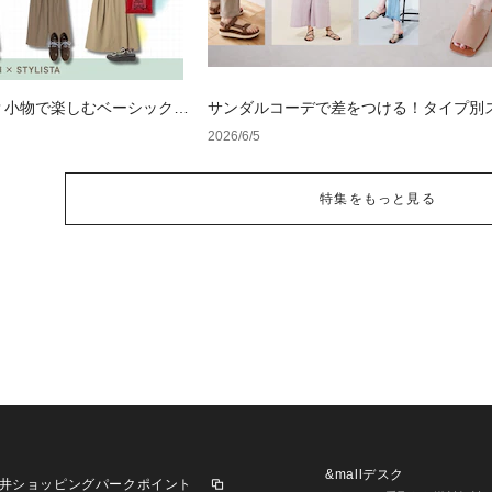
？小物で楽しむベーシックコ
サンダルコーデで差をつける！タイプ別
をチェック
2026/6/5
特集をもっと見る
&mallデスク
井ショッピングパークポイント