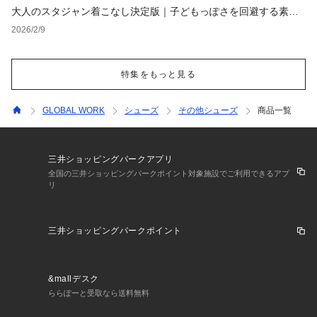
大人のスタジャン着こなし決定版｜子どもっぽさを回避する素材
選びと定番コーデ【レディース・メンズ】
2026/2/9
特集をもっと見る
GLOBAL WORK
シューズ
その他シューズ
商品一覧
三井ショッピングパークアプリ
全国の三井ショッピングパークポイント対象施設でご利用できるアプ
リ
三井ショッピングパークポイント
&mallデスク
ららぽーと受取なら送料無料