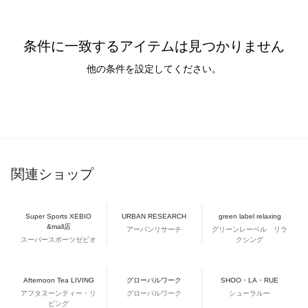
条件に一致するアイテムは見つかりません
他の条件を設定してください。
関連ショップ
Super Sports XEBIO
URBAN RESEARCH
green label relaxing
&mall店
アーバンリサーチ
グリーンレーベル リラ
スーパースポーツゼビオ
クシング
Afternoon Tea LIVING
グローバルワーク
SHOO・LA・RUE
アフタヌーンティー・リ
グローバルワーク
シューラルー
ビング