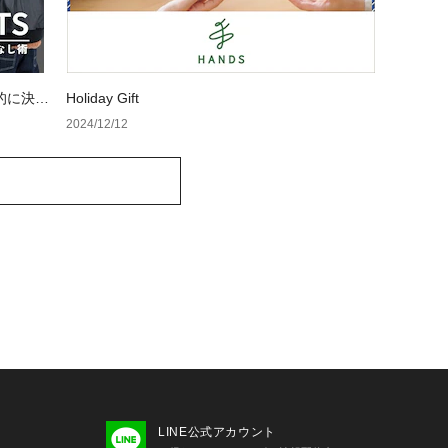
的に決ま
Holiday Gift
【レディ
2024/12/12
LINE公式アカウント