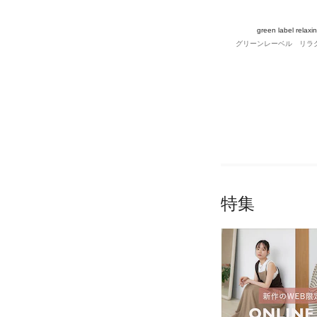
green label relaxi
グリーンレーベル リラ
特集