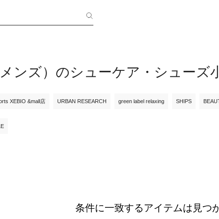
riku（メンズ）のシューケア・シューズ
orts XEBIO &mall店
URBAN RESEARCH
green label relaxing
SHIPS
BEAU
LE
条件に一致するアイテムは見つ