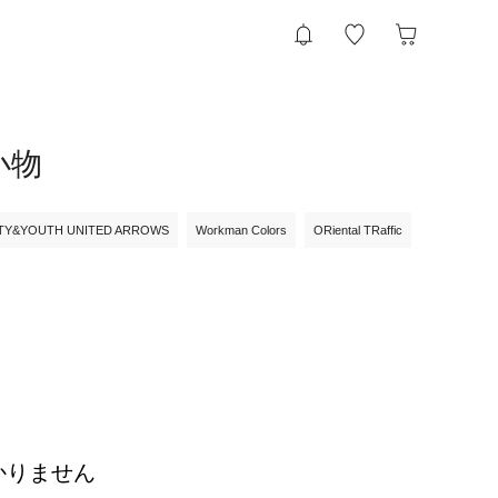
小物
TY&YOUTH UNITED ARROWS
Workman Colors
ORiental TRaffic
かりません