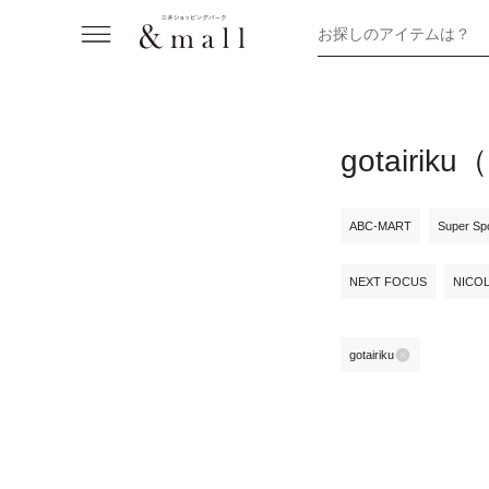
お探しのアイテムは？
gotai
ABC-MART
Super Sp
NEXT FOCUS
NICO
gotairiku