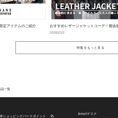
 WEB限定アイテムのご紹介
おすすめレザージャケットコーデ！都会
る「脱・ワイルド」な大人の着こなし術
2026/2/10
ース・メンズ】
特集をもっと見る
商品一覧
&mallデスク
井ショッピングパークポイント