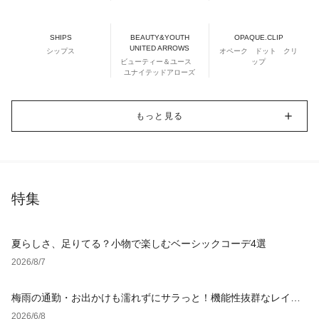
SHIPS
BEAUTY&YOUTH
OPAQUE.CLIP
UNITED ARROWS
シップス
オペーク ドット クリ
ビューティー＆ユース
ップ
ユナイテッドアローズ
もっと見る
特集
夏らしさ、足りてる？小物で楽しむベーシックコーデ4選
2026/8/7
梅雨の通勤・お出かけも濡れずにサラっと！機能性抜群なレイン
グッズ
2026/6/8