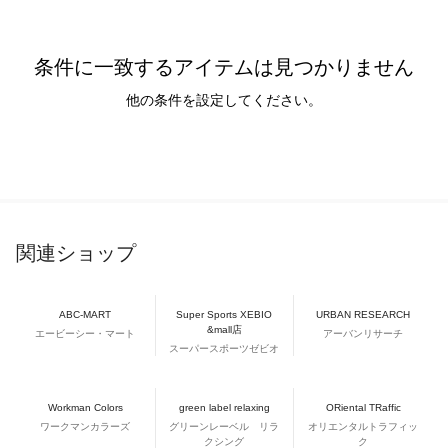
条件に一致するアイテムは見つかりません
他の条件を設定してください。
関連ショップ
ABC-MART
Super Sports XEBIO
URBAN RESEARCH
&mall店
エービーシー・マート
アーバンリサーチ
スーパースポーツゼビオ
Workman Colors
green label relaxing
ORiental TRaffic
ワークマンカラーズ
グリーンレーベル リラ
オリエンタルトラフィッ
クシング
ク