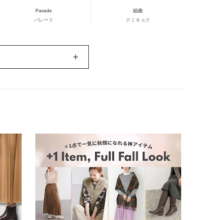
Parade
組曲
パレード
クミキョク