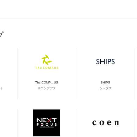
プ
The COMP＿US
SHIPS
ト
ザコンプアス
シップス