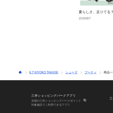
夏らしさ、足りてる
ーデ4選
2026/8/7
K.T KIYOKO TAKASE
シューズ
ブーティ
商品一
三井ショッピングパークアプリ
三
全国の三井ショッピングパークポイント
対象施設でご利用できるアプリ