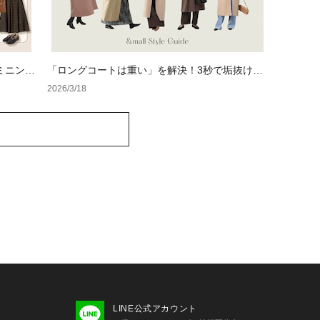
ミニンカ
「ロングコートは重い」を解決！3秒で垢抜け
る、大人のための「軽やか見え」着こなし術
2026/3/18
LINE公式アカウント