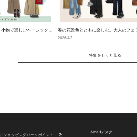
？小物で楽しむベーシックコ
春の花景色とともに楽しむ。大人のフェ
ジュアル
2026/4/3
特集をもっと見る
&mallデスク
井ショッピングパークポイント