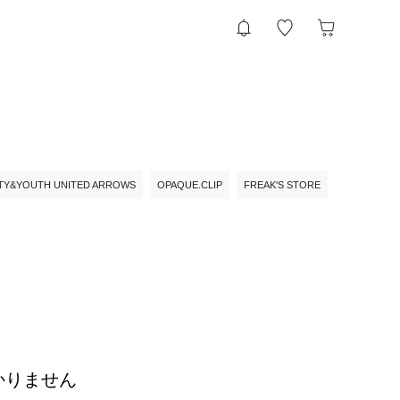
TY&YOUTH UNITED ARROWS
OPAQUE.CLIP
FREAK'S STORE
かりません