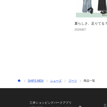
夏らしさ、足りてる
ーデ4選
2026/8/7
SHIPS MEN
シューズ
ブーツ
商品一覧
三井ショッピングパークアプリ
三