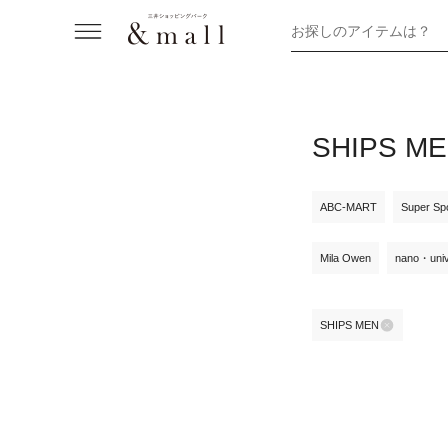
お探しのアイテムは？
SHIPS
ABC-MART
Super Sp
Mila Owen
nano・uni
SHIPS MEN