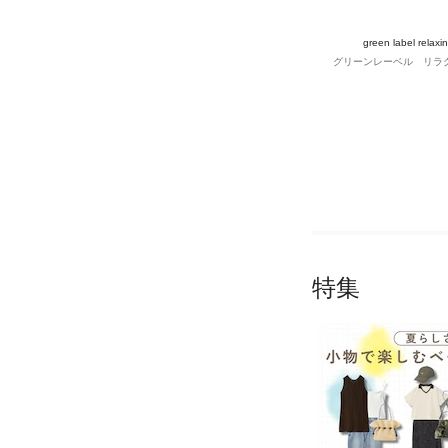
green label relaxi
グリーンレーベル リラ
特集