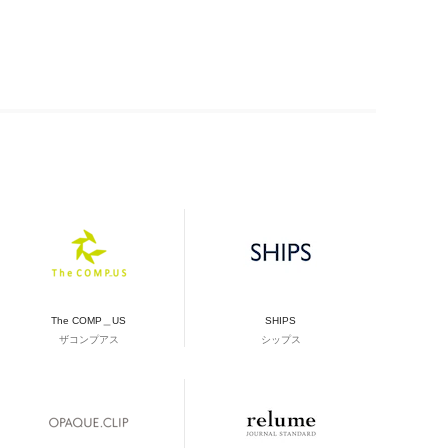
The COMP＿US
SHIPS
ザコンプアス
シップス